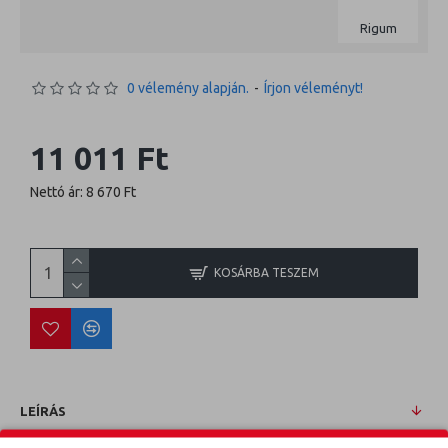
Rigum
0 vélemény alapján.
-
Írjon véleményt!
11 011 Ft
Nettó ár: 8 670 Ft
KOSÁRBA TESZEM
LEÍRÁS
KIA SOUL XL 09- Méretpontos csomagtértálca