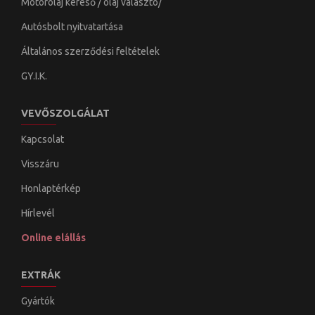
Motorolaj kereső / olaj választó/
Autósbolt nyitvatartása
Általános szerződési feltételek
GY.I.K.
VEVŐSZOLGÁLAT
Kapcsolat
Visszáru
Honlaptérkép
Hírlevél
Online elállás
EXTRÁK
Gyártók