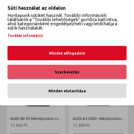
Süti használat az oldalon
Honlapunk sütiket használ. További információk
találhatók a "További lehetőségek" gombra kattintva,
VÉLEMÉNYEK
ahol kategóriánként engedélyezheti vagy letilthatja a
sütik használatát.
További információ
ETTŐL A GYÁRTÓTÓL
EBBŐL A KATEGÓRIÁBÓL
Mindet elfogadom
Szerkesztés
Minden elutasítása
AUDI 96-03 Méretpontos csomagtértálca
AUDI A3 2003- Méretpontos csomagtértálca
13 900 Ft
12 900 Ft