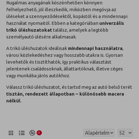
Rugalmas anyagának köszönhetően könnyen
felhelyezhető, jól illeszkedik, miközben megóvja az
üléseket a szennyeződésektől, kopástól és a mindennapi
használat nyomaitól. Ebben a kategóriában
univerzális
trikó üléshuzatokat
találsz, amelyek a legtöbb
személyautó ülésére alkalmasak.
A trikó üléshuzatok ideálisak
mindennapi használatra
,
városi közlekedéshez vagy hosszabb utakra is. Gyorsan
levehetők és tisztíthatók, így praktikus választást
jelentenek családosoknak, állattartóknak, illetve céges
vagy munkába járós autókhoz.
Válassz trikó üléshuzatot, és tartsd meg az autó belső terét
tisztán, rendezett állapotban – különösebb macera
nélkül
.
0