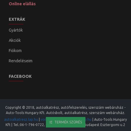
Online elállás
EXTRÁK
Gyártók
Akciók
Fiókom
Rendeléseim
FACEBOOK
Copyright © 2018, autóalkatrész, autófelszerelés, szerszám webáruház -
Auto-Tools Hungary Kft. Autósbolt, autóalkatrész, szerszám webáruház.
autoalkatresz.lap.hu
|
vonohorog.lap.hu
|
auto.lap.hu
|
Auto-Tools Hungary
TERMÉK SZŰRÉS
Kft
| Tel.:
06-1-796-0722
,
06-20-413 8973
|
1133
,
Budapest
Esztergomi u.2