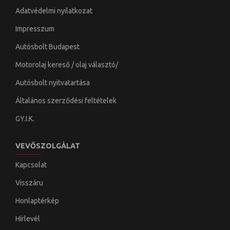
Adatvédelmi nyilatkozat
Impresszum
Autósbolt Budapest
Motorolaj kereső / olaj választó/
Autósbolt nyitvatartása
Általános szerződési feltételek
GY.I.K.
VEVŐSZOLGÁLAT
Kapcsolat
Visszáru
Honlaptérkép
Hírlevél