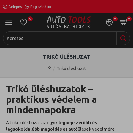
Belépés
Regisztráció
0
0
0
TRIKÓ ÜLÉSHUZAT
Trikó üléshuzat
Trikó üléshuzatok –
praktikus védelem a
mindennapokra
A trikó üléshuzat az egyik
legnépszerűbb és
legsokoldalúbb megoldás
az autóülések védelmére.