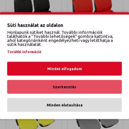
Süti használat az oldalon
Honlapunk sütiket használ. További információk
találhatók a "További lehetőségek" gombra kattintva,
006/803
006/803
ahol kategóriánként engedélyezheti vagy letilthatja a
sütik használatát.
TRIKÓ ÜLÉSHUZAT FEKETE
TRIKÓ ÜLÉSHUZAT PIROS
További információ
4 590 Ft
4 590 Ft
KOSÁRBA TESZEM
KOSÁRBA TESZEM
Mindet elfogadom
Szerkesztés
Minden elutasítása