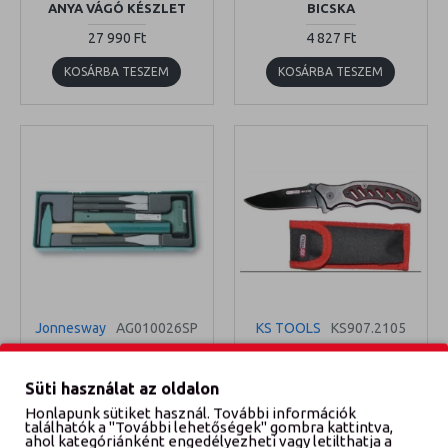
ANYA VÁGÓ KÉSZLET
BICSKA
27 990 Ft
4 827 Ft
KOSÁRBA TESZEM
KOSÁRBA TESZEM
Jonnesway
AG010026SP
KS TOOLS
KS907.2105
JONNESWAY TÁLCÁS
KS TOOLS BICSKA
KALAPÁCS ÉS VÁGÓ
ŐVTÁSKÁBAN
Süti használat az oldalon
KÉSZLET
7 900 Ft
Honlapunk sütiket használ. További információk
31 878 Ft
találhatók a "További lehetőségek" gombra kattintva,
ahol kategóriánként engedélyezheti vagy letilthatja a