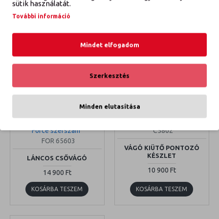
sütik használatát.
KOSÁRBA TESZEM
KOSÁRBA TESZEM
További információ
Mindet elfogadom
Szerkesztés
Minden elutasítása
Force szerszám
C5802
FOR 65603
VÁGÓ KIÜTŐ PONTOZÓ
KÉSZLET
LÁNCOS CSŐVÁGÓ
10 900 Ft
14 900 Ft
KOSÁRBA TESZEM
KOSÁRBA TESZEM