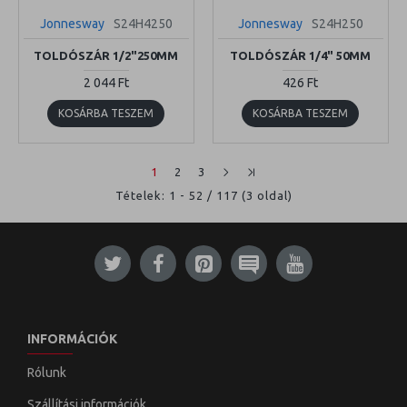
Jonnesway
S24H4250
Jonnesway
S24H250
TOLDÓSZÁR 1/2"250MM
TOLDÓSZÁR 1/4" 50MM
2 044 Ft
426 Ft
KOSÁRBA TESZEM
KOSÁRBA TESZEM
1
2
3
Tételek: 1 - 52 / 117 (3 oldal)
INFORMÁCIÓK
Rólunk
Szállítási információk