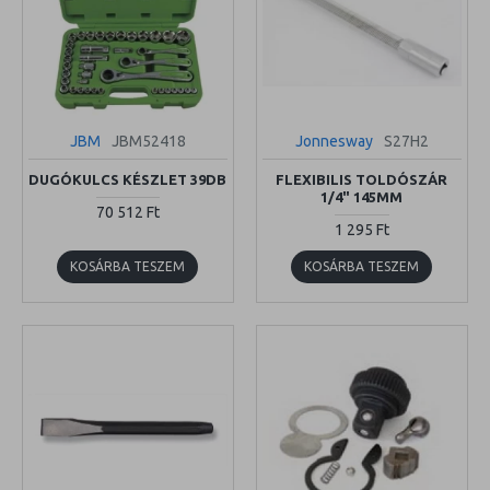
JBM
JBM52418
Jonnesway
S27H2
DUGÓKULCS KÉSZLET 39DB
FLEXIBILIS TOLDÓSZÁR
1/4" 145MM
70 512 Ft
1 295 Ft
KOSÁRBA TESZEM
KOSÁRBA TESZEM