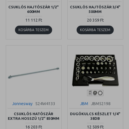
CSUKLÓS HAJTÓSZÁR 1/2"
CSUKLÓS HAJTÓSZÁR 3/4"
600MM
500MM
11 112 Ft
20 359 Ft
KOSÁRBA TESZEM
KOSÁRBA TESZEM
Jonnesway
S24W4133
JBM
JBM52198
CSUKLÓS HATÓSZÁR
DUGÓKULCS KÉSZLET 1/4"
EXTRA HOSSZÚ 1/2" 850MM
38DB
16 203 Ft
12 509 Ft