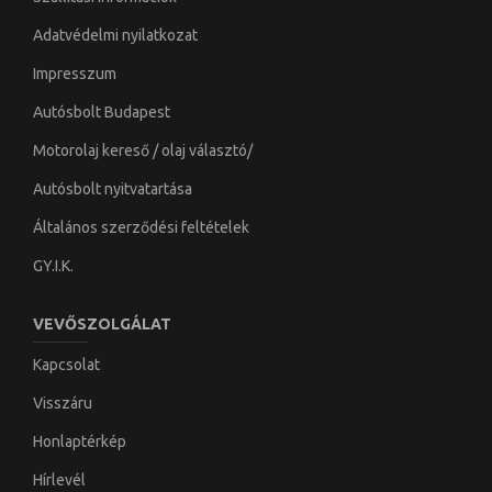
Adatvédelmi nyilatkozat
Impresszum
Autósbolt Budapest
Motorolaj kereső / olaj választó/
Autósbolt nyitvatartása
Általános szerződési feltételek
GY.I.K.
VEVŐSZOLGÁLAT
Kapcsolat
Visszáru
Honlaptérkép
Hírlevél