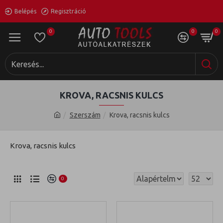
Belépés
Regisztráció
0
0
0
KROVA, RACSNIS KULCS
Szerszám
Krova, racsnis kulcs
Krova, racsnis kulcs
0