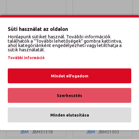
Jonnesway
S41H612
Jonnesway
S41H618
Süti használat az oldalon
L-HAJTÓSZÁR 3/4" 300MM
L-HAJTÓSZÁR 3/4" 450MM
Honlapunk sütiket használ. További információk
találhatók a "További lehetőségek" gombra kattintva,
6 718 Ft
9 469 Ft
ahol kategóriánként engedélyezheti vagy letilthatja a
sütik használatát.
KOSÁRBA TESZEM
KOSÁRBA TESZEM
További információ
Mindet elfogadom
Szerkesztés
Minden elutasítása
JBM
JBM51318
JBM
JBM51305