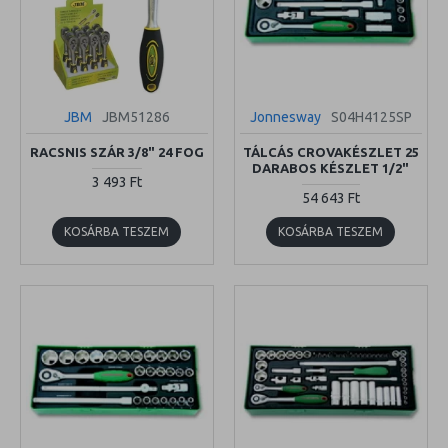
JBM
JBM51286
Jonnesway
S04H4125SP
RACSNIS SZÁR 3/8" 24 FOG
TÁLCÁS CROVAKÉSZLET 25
DARABOS KÉSZLET 1/2"
3 493 Ft
54 643 Ft
KOSÁRBA TESZEM
KOSÁRBA TESZEM