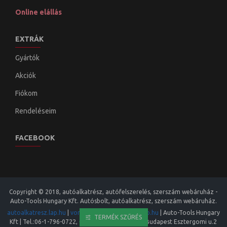
Online elállás
EXTRÁK
Gyártók
Akciók
Fiókom
Rendeléseim
FACEBOOK
Copyright © 2018, autóalkatrész, autófelszerelés, szerszám webáruház -
Auto-Tools Hungary Kft. Autósbolt, autóalkatrész, szerszám webáruház.
autoalkatresz.lap.hu
|
vonohorog.lap.hu
|
auto.lap.hu
|
Auto-Tools Hungary
TERMÉK SZŰRÉS
Kft
| Tel.:
06-1-796-0722
,
06-20-413 8973
|
1133
,
Budapest
Esztergomi u.2