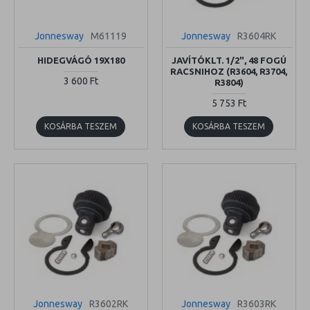
Jonnesway
M61119
Jonnesway
R3604RK
HIDEGVÁGÓ 19X180
JAVÍTÓKLT. 1/2", 48 FOGÚ
RACSNIHOZ (R3604, R3704,
3 600 Ft
R3804)
5 753 Ft
KOSÁRBA TESZEM
KOSÁRBA TESZEM
Jonnesway
R3602RK
Jonnesway
R3603RK