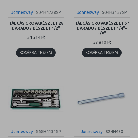
Jonnesway
S04H4728SP
Jonnesway
S04H3157SP
TÁLCÁS CROVAKÉSZLET 28
TÁLCÁS CROVAKÉSZLET 57
DARABOS KÉSZLET 1/2"
DARABOS KÉSZLET 1/4"-
3/8"
54 514 Ft
57 810 Ft
KOSÁRBA TESZEM
KOSÁRBA TESZEM
Jonnesway
S68H4131SP
Jonnesway
S24H450