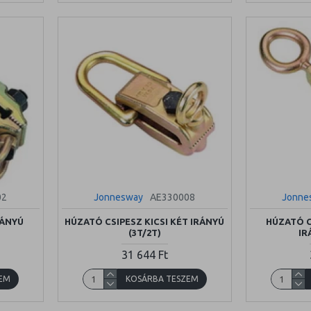
02
Jonnesway
AE330008
Jonne
RÁNYÚ
HÚZATÓ CSIPESZ KICSI KÉT IRÁNYÚ
HÚZATÓ C
(3T/2T)
IR
31 644 Ft
EM
KOSÁRBA TESZEM