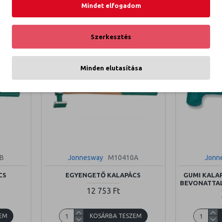
EM
KOSÁRBA TESZEM
Mindet elfogadom
Szerkesztés
Minden elutasítása
B
Jonnesway
M10410A
Jonn
CS
EGYENGETŐ KALAPÁCS
GUMI KALA
BEVONATTAL
12 753 Ft
EM
KOSÁRBA TESZEM