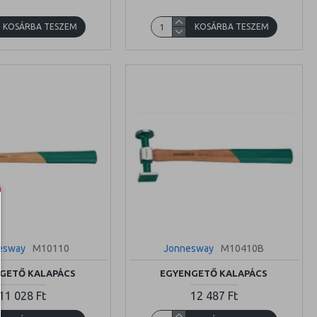
KOSÁRBA TESZEM
KOSÁRBA TESZEM
esway
M10110
Jonnesway
M10410B
GETŐ KALAPÁCS
EGYENGETŐ KALAPÁCS
11 028 Ft
12 487 Ft