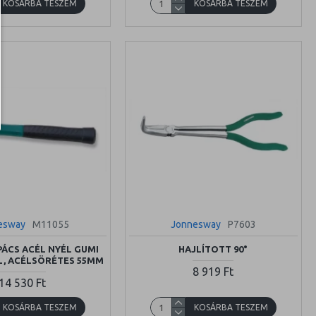
KOSÁRBA TESZEM
KOSÁRBA TESZEM
esway
M11055
Jonnesway
P7603
PÁCS ACÉL NYÉL GUMI
HAJLÍTOTT 90°
, ACÉLSÖRÉTES 55MM
8 919 Ft
14 530 Ft
KOSÁRBA TESZEM
KOSÁRBA TESZEM