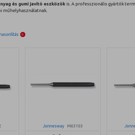
nyag és gumi javító eszközök
is. A professzionális gyártók ter
pi műhelyhasználatnak.
asonlítás
0
2
Jonnesway
M63103
Jonn