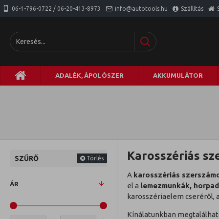
06-1-796-0722 / 06-20-413-8973
info@autotools.hu
Szállítás
ADALÉK, ÁPOLÓSZER
AKKUMULÁTOR
Karosszériás s
SZŰRŐ
Törlés
A
karosszériás szerszám
ÁR
el a
lemezmunkák, horpadás
karosszériaelem cseréről, 
Kínálatunkban megtalálhat