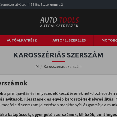
Személyes átvétel: 1133 Bp. Esztergomi u.2
AUTÓALKATRÉSZ
AUTÓFELSZERELÉS
MOTORO
KAROSSZÉRIÁS SZERSZÁM
Karosszériás szerszám
zerszámok
ok
a járműjavítás és fényezés előkészítésének nélkülözhetetlen
javítások, illesztések és egyéb karosszéria-helyreállítási 
a megfelelő szerszám jelentősen megkönnyíti és gyorsítja a munk
ók a
kalapácsok, egyengető szerszámok, kihúzók, ponthegesz