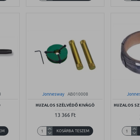
3
Jonnesway
AB010008
Jonne
0
HUZALOS SZÉLVÉDŐ KIVÁGÓ
HUZALOS SZ
13 366 Ft
EM
KOSÁRBA TESZEM