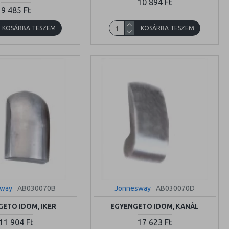
10 894 Ft
9 485 Ft
KOSÁRBA TESZEM
KOSÁRBA TESZEM
sway
AB030070B
Jonnesway
AB030070D
ETO IDOM, IKER
EGYENGETO IDOM, KANÁL
11 904 Ft
17 623 Ft