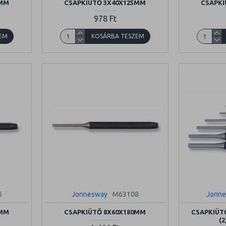
5MM
CSAPKIÜTŐ 3X40X125MM
CSAPKI
978 Ft
EM
KOSÁRBA TESZEM
6
Jonnesway
M63108
Jonn
0MM
CSAPKIÜTŐ 8X60X180MM
CSAPKIÜT
(2