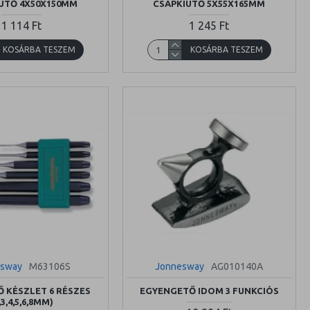
ÜTŐ 4X50X150MM
CSAPKIÜTŐ 5X55X165MM
1 114 Ft
1 245 Ft
KOSÁRBA TESZEM
KOSÁRBA TESZEM
esway
M63106S
Jonnesway
AG010140A
Ő KÉSZLET 6 RÉSZES
EGYENGETŐ IDOM 3 FUNKCIÓS
,3,4,5,6,8MM)