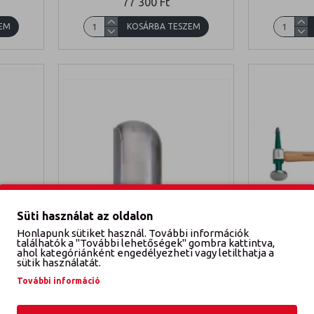
77 300 Ft
EM
KOSÁRBA TESZEM
Süti használat az oldalon
Honlapunk sütiket használ. További információk
találhatók a "További lehetőségek" gombra kattintva,
0C
Jonnesway
AB030070A
Jonn
ahol kategóriánként engedélyezheti vagy letilthatja a
sütik használatát.
 VÉKONY
EGYENGETO IDOM, VÉKONY
EGYEN
További információ
9 699 Ft