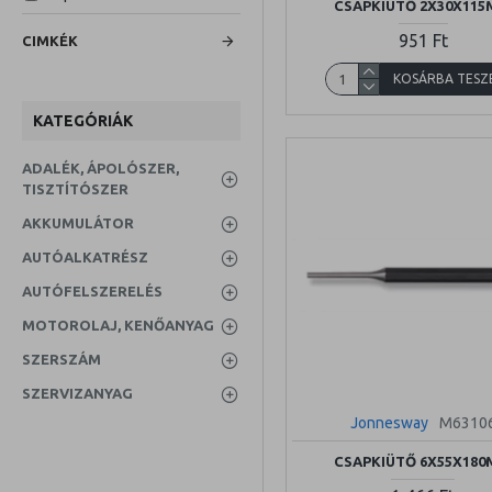
CSAPKIÜTŐ 2X30X11
Yato
951 Ft
CIMKÉK
KOSÁRBA TESZ
KATEGÓRIÁK
ADALÉK, ÁPOLÓSZER,
TISZTÍTÓSZER
AKKUMULÁTOR
AUTÓALKATRÉSZ
AUTÓFELSZERELÉS
MOTOROLAJ, KENŐANYAG
SZERSZÁM
SZERVIZANYAG
Jonnesway
M6310
CSAPKIÜTŐ 6X55X18