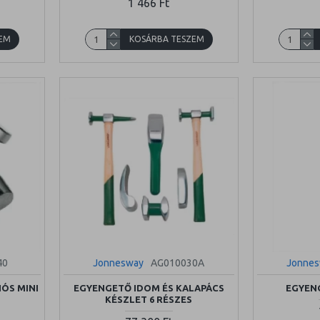
1 466 Ft
EM
KOSÁRBA TESZEM
40
Jonnesway
AG010030A
Jonne
ÓS MINI
EGYENGETŐ IDOM ÉS KALAPÁCS
EGYENG
KÉSZLET 6 RÉSZES