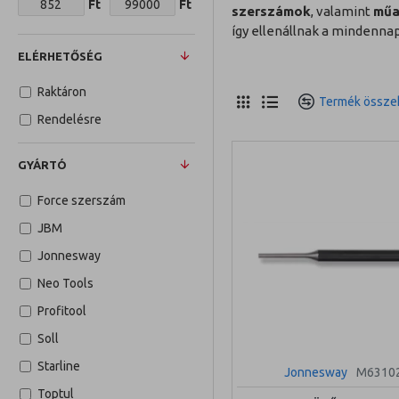
Ft
Ft
szerszámok
, valamint
műa
így ellenállnak a mindenna
ELÉRHETŐSÉG
Raktáron
Termék összeh
Rendelésre
GYÁRTÓ
Force szerszám
JBM
Jonnesway
Neo Tools
Profitool
Soll
Starline
Jonnesway
M6310
Toptul