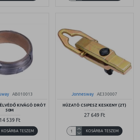
sway
AB010013
Jonnesway
AE330007
ÉLVÉDŐ KIVÁGÓ DRÓT
HÚZATÓ CSIPESZ KESKENY (2T)
50M
27 649 Ft
14 539 Ft
KOSÁRBA TESZEM
KOSÁRBA TESZEM