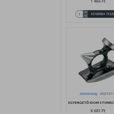
1 466 Ft
KOSÁRBA TESZ
Jonnesway
AG0101
EGYENGETŐ IDOM 3 FUNKCI
6 681 Ft