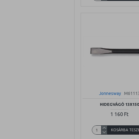
Jonnesway
M6111
HIDEGVÁGÓ 13X15
1 160 Ft
KOSÁRBA TESZ