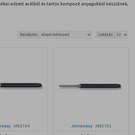
mékei edzett acélból és tartós kompozit anyagokból készülnek,
Rendezés:
Listázás:
esway
M63104
Jonnesway
M63105