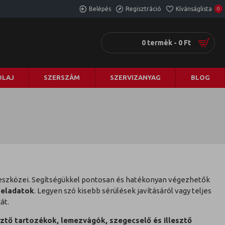
Belépés
Regisztráció
Kívánságlista
0
0 termék - 0 Ft
LAJ
SZERSZÁM
SZERVIZANYAG
BLOG
 eszközei. Segítségükkel pontosan és hatékonyan végezhetők
feladatok
. Legyen szó kisebb sérülések javításáról vagy teljes
át.
tő tartozékok, lemezvágók, szegecselő és illesztő