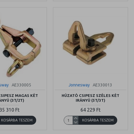
sway
AE330005
Jonnesway
AE330013
SIPESZ MAGAS KÉT
HÚZATÓ CSIPESZ SZÉLES KÉT
ÁNYÚ (3T/2T)
IRÁNYÚ (5T/3T)
35 310 Ft
64 229 Ft
KOSÁRBA TESZEM
KOSÁRBA TESZEM