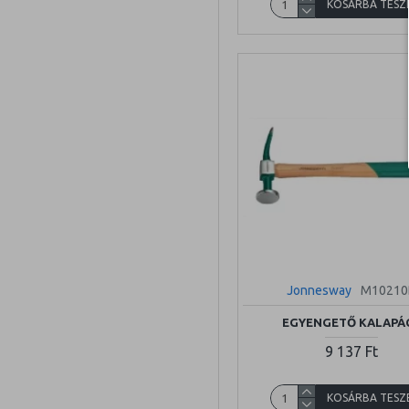
KOSÁRBA TESZ
Jonnesway
M10210
EGYENGETŐ KALAPÁ
9 137 Ft
KOSÁRBA TESZ