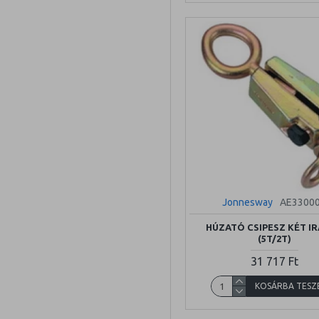
Jonnesway
AE3300
HÚZATÓ CSIPESZ KÉT I
(5T/2T)
31 717 Ft
KOSÁRBA TESZ