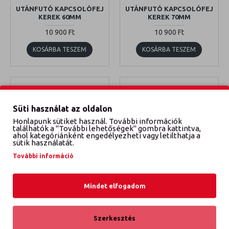
UTÁNFUTÓ KAPCSOLÓFEJ
UTÁNFUTÓ KAPCSOLÓFEJ
KEREK 60MM
KEREK 70MM
10 900 Ft
10 900 Ft
KOSÁRBA TESZEM
KOSÁRBA TESZEM
Süti használat az oldalon
Honlapunk sütiket használ. További információk
találhatók a "További lehetőségek" gombra kattintva,
ahol kategóriánként engedélyezheti vagy letilthatja a
sütik használatát.
További információ
K7.5ZSZELVENY40
009/023
Mindet elfogadom
UTÁNFUTÓ KAPCSOLÓFEJ
UTÁNFUTÓ KAPCSOLÓFEJ
SZÖGLETES 40MM
SZÖGLETES 50MM
Szerkesztés
12 500 Ft
10 900 Ft