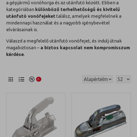
a gépjármű vonóhorga és az utánfutó között. Ebben a
kategóriában
különböző terhelhetőségű és kivitelű
utánfutó vonófejeket
találsz, amelyek megfelelnek a
mindennapi használat és a nagyobb igénybevétel
elvárásainak is.
Válaszd a megfelelő utánfutó vonófejet, és indulj útnak
magabiztosan –
a biztos kapcsolat nem kompromisszum
kérdése
.
0