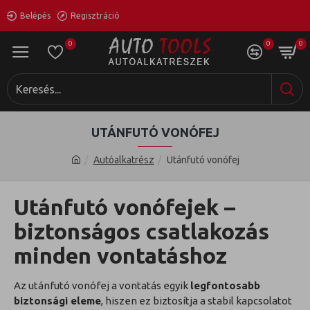
Belépés
Regisztráció
0
0
0
UTÁNFUTÓ VONÓFEJ
Autóalkatrész
Utánfutó vonófej
Utánfutó vonófejek –
biztonságos csatlakozás
minden vontatáshoz
Az utánfutó vonófej a vontatás egyik
legfontosabb
biztonsági eleme
, hiszen ez biztosítja a stabil kapcsolatot