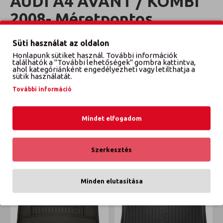
AUDI A4 AVANT / KOMBI
2008- Méretpontos
csomagtértálca
Süti használat az oldalon
Honlapunk sütiket használ. További információk
Évjárat: 2008-2015
találhatók a "További lehetőségek" gombra kattintva,
ahol kategóriánként engedélyezheti vagy letilthatja a
sütik használatát.
További információ
VÉLEMÉNYEK
Mindet elfogadom
ETTŐL A GYÁRTÓTÓL
EBBŐL A KATEGÓRIÁBÓL
Szerkesztés
Minden elutasítása