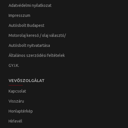
Adatvédelmi nyilatkozat
Impresszum
Autósbolt Budapest
Motorolaj kereső / olaj választó/
Autósbolt nyitvatartása
Általános szerződési feltételek
GY.I.K.
VEVŐSZOLGÁLAT
Kapcsolat
Visszáru
Honlaptérkép
Hírlevél