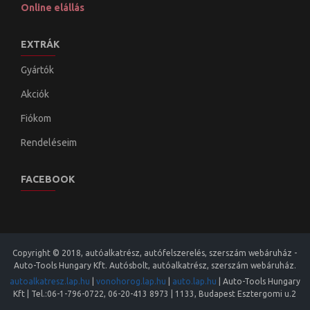
Online elállás
EXTRÁK
Gyártók
Akciók
Fiókom
Rendeléseim
FACEBOOK
Copyright © 2018, autóalkatrész, autófelszerelés, szerszám webáruház -
Auto-Tools Hungary Kft. Autósbolt, autóalkatrész, szerszám webáruház.
autoalkatresz.lap.hu
|
vonohorog.lap.hu
|
auto.lap.hu
|
Auto-Tools Hungary
Kft
| Tel.:
06-1-796-0722
,
06-20-413 8973
|
1133
,
Budapest
Esztergomi u.2