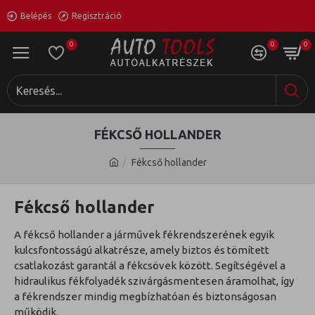
Belépés
Regisztráció
0
0
0
FÉKCSŐ HOLLANDER
Fékcső hollander
Fékcső hollander
A fékcső hollander a járművek fékrendszerének egyik
kulcsfontosságú alkatrésze, amely biztos és tömített
csatlakozást garantál a fékcsövek között. Segítségével a
hidraulikus fékfolyadék szivárgásmentesen áramolhat, így
a fékrendszer mindig megbízhatóan és biztonságosan
működik.