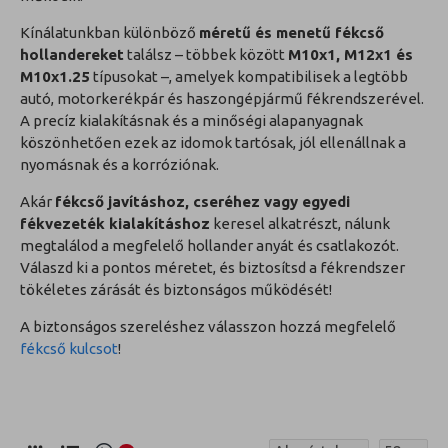
Kínálatunkban különböző
méretű és menetű fékcső
hollandereket
találsz – többek között
M10x1, M12x1 és
M10x1.25
típusokat –, amelyek kompatibilisek a legtöbb
autó, motorkerékpár és haszongépjármű fékrendszerével.
A precíz kialakításnak és a minőségi alapanyagnak
köszönhetően ezek az idomok tartósak, jól ellenállnak a
nyomásnak és a korróziónak.
Akár
fékcső javításhoz, cseréhez vagy egyedi
fékvezeték kialakításhoz
keresel alkatrészt, nálunk
megtalálod a megfelelő hollander anyát és csatlakozót.
Válaszd ki a pontos méretet, és biztosítsd a fékrendszer
tökéletes zárását és biztonságos működését!
A biztonságos szereléshez válasszon hozzá megfelelő
fékcső kulcsot
!