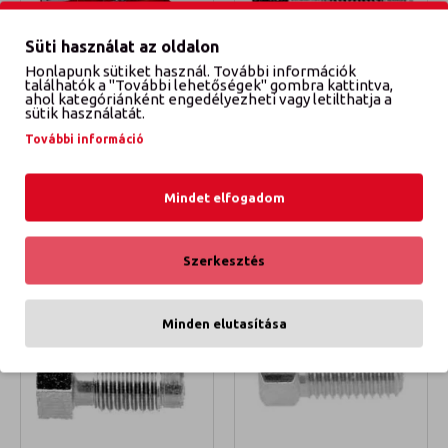
Süti használat az oldalon
Honlapunk sütiket használ. További információk
találhatók a "További lehetőségek" gombra kattintva,
Q0001
QB 171-A-10
ahol kategóriánként engedélyezheti vagy letilthatja a
sütik használatát.
FÉKCSŐ HOLLANDER
FÉKCSŐ HOLLANDER
További információ
KÉSZLET
KÜLSŐ M10X1
18 900 Ft
150 Ft
Mindet elfogadom
KOSÁRBA TESZEM
KOSÁRBA TESZEM
Szerkesztés
Minden elutasítása