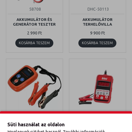
58708
DHC-50113
AKKUMULÁTOR ÉS
AKKUMULÁTOR
GENERÁTOR TESZTER
TERHELŐVILLA
2 990 Ft
9 900 Ft
KOSÁRBA TESZEM
KOSÁRBA TESZEM
Yato
YT-83113
DHC-BT111
Süti használat az oldalon
DIGITÁLIS AKKUMULÁTOR
AKKUMULÁTOR TESZTER
Honlapunk sütiket használ. További információk