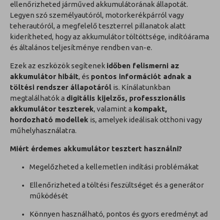
ellenőrizheted járműved akkumulátorának állapotát.
Legyen szó személyautóról, motorkerékpárról vagy
teherautóról, a megfelelő teszterrel pillanatok alatt
kiderítheted, hogy az akkumulátor töltöttsége, indítóárama
és általános teljesítménye rendben van-e.
Ezek az eszközök segítenek
időben felismerni az
akkumulátor hibáit
, és
pontos információt adnak a
töltési rendszer állapotáról
is. Kínálatunkban
megtalálhatók a
digitális kijelzős, professzionális
akkumulátor teszterek
, valamint a
kompakt,
hordozható modellek
is, amelyek ideálisak otthoni vagy
műhelyhasználatra.
Miért érdemes akkumulátor tesztert használni?
Megelőzheted a kellemetlen indítási problémákat
Ellenőrizheted a töltési feszültséget és a generátor
működését
Könnyen használható, pontos és gyors eredményt ad