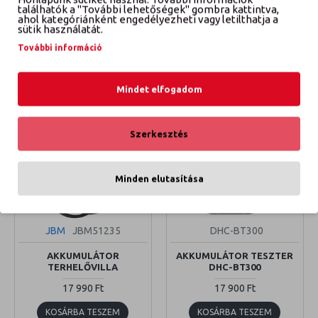
TESZTER
DHC-BT111
találhatók a "További lehetőségek" gombra kattintva,
ahol kategóriánként engedélyezheti vagy letilthatja a
10 990 Ft
14 900 Ft
sütik használatát.
További információ
KOSÁRBA TESZEM
KOSÁRBA TESZEM
Mindet elfogadom
Szerkesztés
Minden elutasítása
JBM
JBM51235
DHC-BT300
AKKUMULÁTOR
AKKUMULÁTOR TESZTER
TERHELŐVILLA
DHC-BT300
17 990 Ft
17 900 Ft
KOSÁRBA TESZEM
KOSÁRBA TESZEM