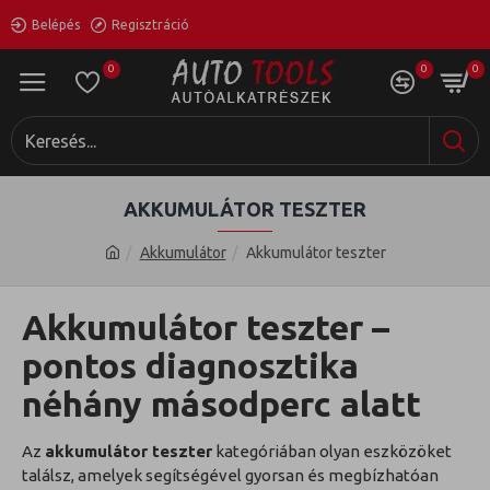
Belépés
Regisztráció
0
0
0
AKKUMULÁTOR TESZTER
Akkumulátor
Akkumulátor teszter
Akkumulátor teszter –
pontos diagnosztika
néhány másodperc alatt
Az
akkumulátor teszter
kategóriában olyan eszközöket
találsz, amelyek segítségével gyorsan és megbízhatóan