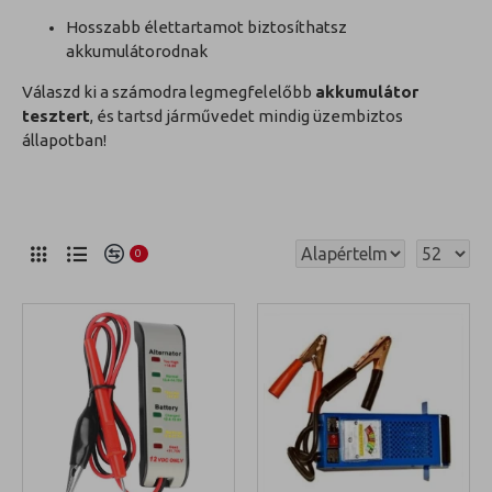
Hosszabb élettartamot biztosíthatsz
akkumulátorodnak
Válaszd ki a számodra legmegfelelőbb
akkumulátor
tesztert
, és tartsd járművedet mindig üzembiztos
állapotban!
0