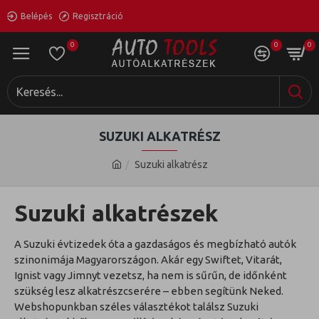
Belépés
Regisztráció
0
0
0
SUZUKI ALKATRÉSZ
Suzuki alkatrész
Suzuki alkatrészek
A Suzuki évtizedek óta a gazdaságos és megbízható autók
szinonimája Magyarországon. Akár egy Swiftet, Vitarát,
Ignist vagy Jimnyt vezetsz, ha nem is sűrűn, de időnként
szükség lesz alkatrészcserére – ebben segítünk Neked.
Webshopunkban széles választékot találsz Suzuki