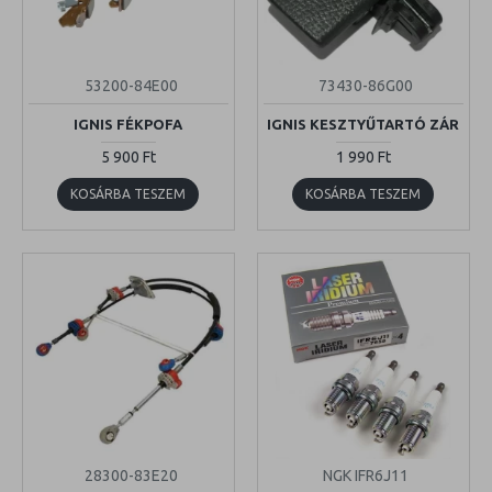
53200-84E00
73430-86G00
IGNIS FÉKPOFA
IGNIS KESZTYŰTARTÓ ZÁR
5 900 Ft
1 990 Ft
KOSÁRBA TESZEM
KOSÁRBA TESZEM
28300-83E20
NGK IFR6J11