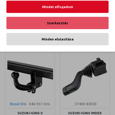
Mindet elfogadom
SZ8029MT
005993
SUZUKI IGNIS HÁTSÓ RUGÓ
SUZUKI IGNIS HŰTŐSAPKA
Szerkesztés
5 500 Ft
990 Ft
KOSÁRBA TESZEM
KOSÁRBA TESZEM
Minden elutasítása
Bosal Oris
040-951 Oris
37400-83E00
SUZUKI IGNIS II
SUZUKI IGNIS INDEX