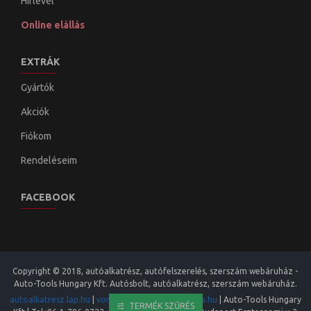
Hírlevél
Online elállás
EXTRÁK
Gyártók
Akciók
Fiókom
Rendeléseim
FACEBOOK
Copyright © 2018, autóalkatrész, autófelszerelés, szerszám webáruház -
Auto-Tools Hungary Kft. Autósbolt, autóalkatrész, szerszám webáruház.
autoalkatresz.lap.hu
|
vonohorog.lap.hu
|
auto.lap.hu
|
Auto-Tools Hungary
TERMÉK SZŰRÉS