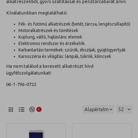
alkatrészekből, gyors szállítással és pénztárcabarát áron.
Kínálatunkban megtalálható:
Fék- és futómű alkatrészek (betét, tárcsa, lengéscsillapító)
Motoralkatrészek és tömítések
Kuplung, váltó, hajtáslánc elemek
Elektromos rendszer és érzékelők
Karbantartási termékek: szűrők, ékszíjak, gyújtógyertyák
Karosszéria és világítás: lámpák, tükrök, kilincsek
Ha nem találod a keresett alkatrészt hívd
ügyfélszolgálatunkat!
06-1-796-0722
0