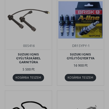
005416
DR15YPY-1
SUZUKI IGNIS
SUZUKI IGNIS
GYÚJTÁSKÁBEL
GYÚJTÓGYERTYA
GARNITÚRA
16 900 Ft
5 500 Ft
KOSÁRBA TESZEM
KOSÁRBA TESZEM