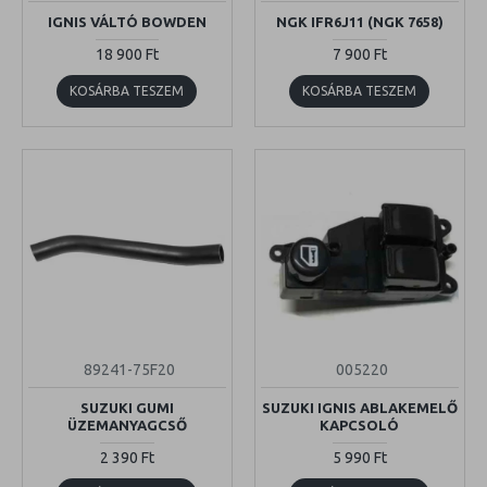
IGNIS VÁLTÓ BOWDEN
NGK IFR6J11 (NGK 7658)
18 900 Ft
7 900 Ft
KOSÁRBA TESZEM
KOSÁRBA TESZEM
89241-75F20
005220
SUZUKI GUMI
SUZUKI IGNIS ABLAKEMELŐ
ÜZEMANYAGCSŐ
KAPCSOLÓ
2 390 Ft
5 990 Ft