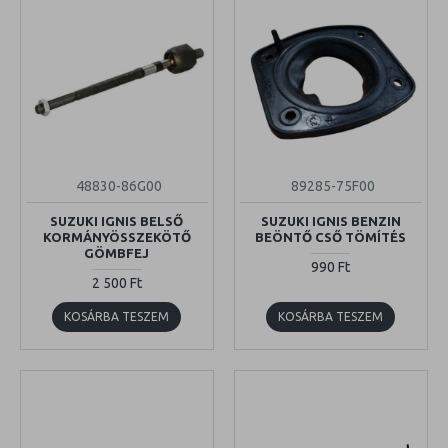
48830-86G00
89285-75F00
SUZUKI IGNIS BELSŐ
SUZUKI IGNIS BENZIN
KORMÁNYÖSSZEKÖTŐ
BEÖNTŐ CSŐ TÖMÍTÉS
GÖMBFEJ
990 Ft
2 500 Ft
KOSÁRBA TESZEM
KOSÁRBA TESZEM