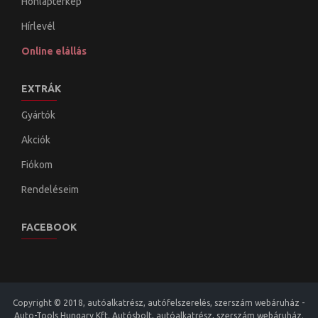
Honlaptérkép
Hírlevél
Online elállás
EXTRÁK
Gyártók
Akciók
Fiókom
Rendeléseim
FACEBOOK
Copyright © 2018, autóalkatrész, autófelszerelés, szerszám webáruház -
Auto-Tools Hungary Kft. Autósbolt, autóalkatrész, szerszám webáruház.