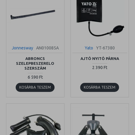
Jonnesway
AN010085A
Yato
YT-67380
ABRONCS
AJTÓ NYITÓ PÁRNA
SZELEPBESZERELO
2 390 Ft
SZERSZÁM
6 590 Ft
KOSÁRBA TESZEM
KOSÁRBA TESZEM