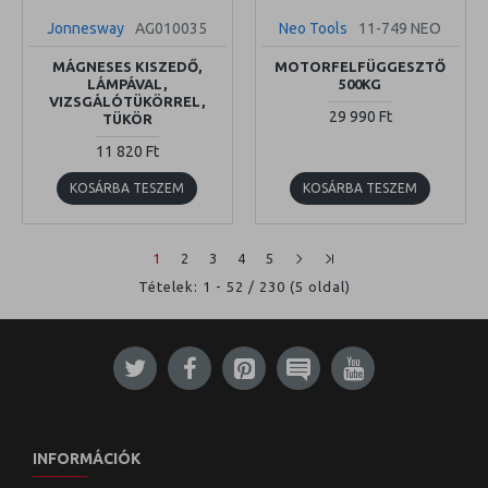
Jonnesway
AG010035
Neo Tools
11-749 NEO
MÁGNESES KISZEDŐ,
MOTORFELFÜGGESZTŐ
LÁMPÁVAL,
500KG
VIZSGÁLÓTÜKÖRREL,
29 990 Ft
TÜKÖR
11 820 Ft
KOSÁRBA TESZEM
KOSÁRBA TESZEM
1
2
3
4
5
Tételek: 1 - 52 / 230 (5 oldal)
INFORMÁCIÓK