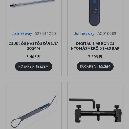
Jonnesway
S22H31200
Jonnesway
AG010089
CSUKLÓS HAJTÓSZÁR 3/8"
DIGITÁLIS ABRONCS
200MM
NYOMÁSMÉRŐ 0.2-6.9 BAR
3 402 Ft
7 899 Ft
KOSÁRBA TESZEM
KOSÁRBA TESZEM