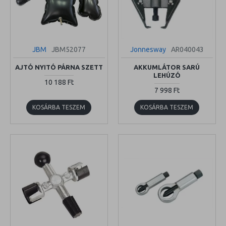
JBM
JBM52077
Jonnesway
AR040043
AJTÓ NYITÓ PÁRNA SZETT
AKKUMLÁTOR SARÚ
LEHÚZÓ
10 188 Ft
7 998 Ft
KOSÁRBA TESZEM
KOSÁRBA TESZEM