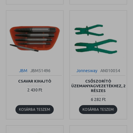
JBM
JBM51496
Jonnesway
AN010054
CSAVAR KIHAJTÓ
CSŐSZORÍTÓ
ÜZEMANYAGVEZETÉKHEZ, 2
2 430 Ft
RÉSZES
6 282 Ft
KOSÁRBA TESZEM
KOSÁRBA TESZEM