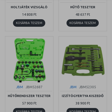
HOLTJÁTÉK VIZSGÁLÓ
HŰTŐ TESZTER
14 808 Ft
48 637 Ft
KOSÁRBA TESZEM
KOSÁRBA TESZEM
JBM
JBM52687
JBM
JBM52305
HŰTŐRENDSZER TESZTER
IZZÍTÓGYERTYA KISZEDŐ
57 900 Ft
38 900 Ft
KOSÁRBA TESZEM
KOSÁRBA TESZEM