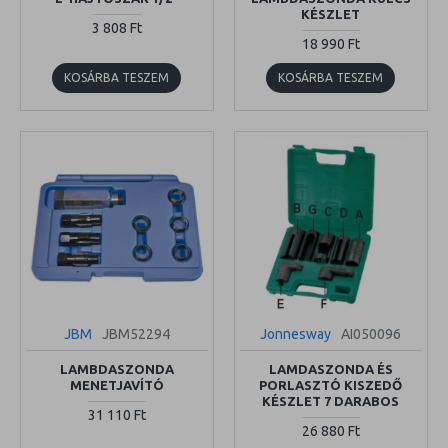
KÉSZLET
3 808 Ft
18 990 Ft
KOSÁRBA TESZEM
KOSÁRBA TESZEM
JBM
JBM52294
Jonnesway
AI050096
LAMBDASZONDA
LAMDASZONDA ÉS
MENETJAVÍTÓ
PORLASZTÓ KISZEDŐ
KÉSZLET 7 DARABOS
31 110 Ft
26 880 Ft