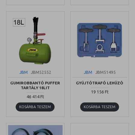
JBM
JBM52552
JBM
JBM51495
GUMIROBBANTÓ PUFFER
GYÚJTÓTRAFÓ LEHÚZÓ
TARTÁLY 18LIT
19 156 Ft
46 414 Ft
KOSÁRBA TESZEM
KOSÁRBA TESZEM