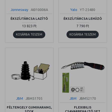
Jonnesway
AI010006A
Yato
YT-25480
ÉKSZÍJTÁRCSA LAZÍTÓ
ÉKSZÍJTÁRCSA LEHÚZÓ
13 823 Ft
7 790 Ft
KOSÁRBA TESZEM
KOSÁRBA TESZEM
JBM
JBM51705
JBM
JBM52170
FÉLTENGELY GUMIHARANG,
FLEXIBILIS
SZGK
CSAVARBEHAJTÓ SET