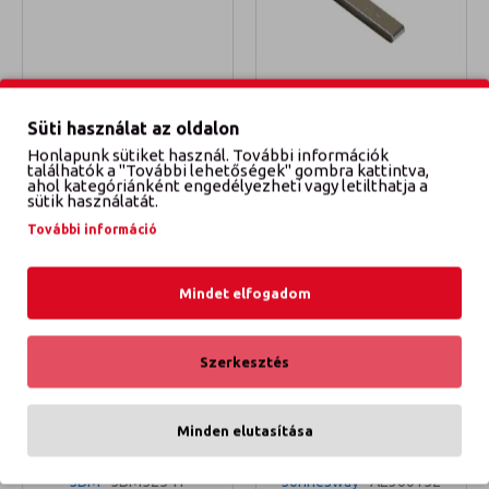
Jonnesway
P7602
062141
Süti használat az oldalon
HAJLÍTOTT 45° FÓGÓ
HÉZAGMÉRŐ
Honlapunk sütiket használ. További információk
11 025 Ft
990 Ft
találhatók a "További lehetőségek" gombra kattintva,
ahol kategóriánként engedélyezheti vagy letilthatja a
sütik használatát.
KOSÁRBA TESZEM
KOSÁRBA TESZEM
További információ
Mindet elfogadom
Szerkesztés
Minden elutasítása
JBM
JBM52541
Jonnesway
AE300152