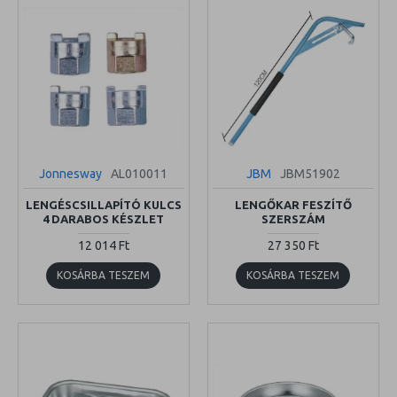
Jonnesway
AL010011
JBM
JBM51902
LENGÉSCSILLAPÍTÓ KULCS
LENGŐKAR FESZÍTŐ
4 DARABOS KÉSZLET
SZERSZÁM
12 014 Ft
27 350 Ft
KOSÁRBA TESZEM
KOSÁRBA TESZEM