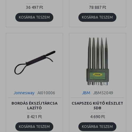
36 497 Ft
78 887 Ft
KOSÁRBA TESZEM
KOSÁRBA TESZEM
Jonnesway
AI010006
JBM
JBM52049
BORDÁS ÉKSZÍJTÁRCSA
CSAPSZEG KIÜTŐ KÉSZLET
LAZÍTÓ
5DB
8 421 Ft
4 690 Ft
KOSÁRBA TESZEM
KOSÁRBA TESZEM