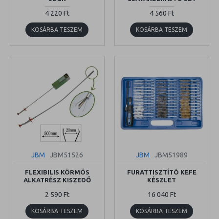
4 220 Ft
4 560 Ft
KOSÁRBA TESZEM
KOSÁRBA TESZEM
JBM
JBM51526
JBM
JBM51989
FLEXIBILIS KÖRMÖS
FURATTISZTÍTÓ KEFE
ALKATRÉSZ KISZEDŐ
KÉSZLET
2 590 Ft
16 040 Ft
KOSÁRBA TESZEM
KOSÁRBA TESZEM