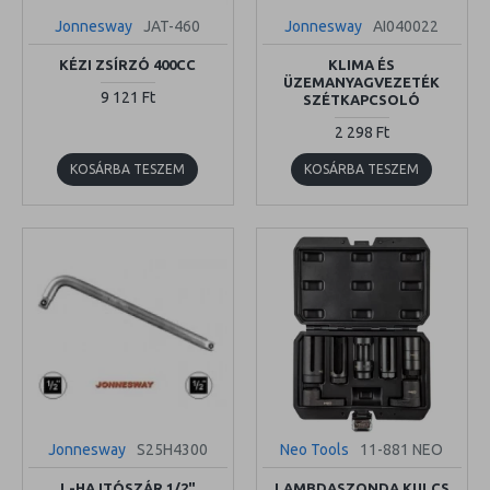
Jonnesway
JAT-460
Jonnesway
AI040022
KÉZI ZSÍRZÓ 400CC
KLIMA ÉS
ÜZEMANYAGVEZETÉK
9 121 Ft
SZÉTKAPCSOLÓ
2 298 Ft
KOSÁRBA TESZEM
KOSÁRBA TESZEM
Jonnesway
S25H4300
Neo Tools
11-881 NEO
L-HAJTÓSZÁR 1/2"
LAMBDASZONDA KULCS