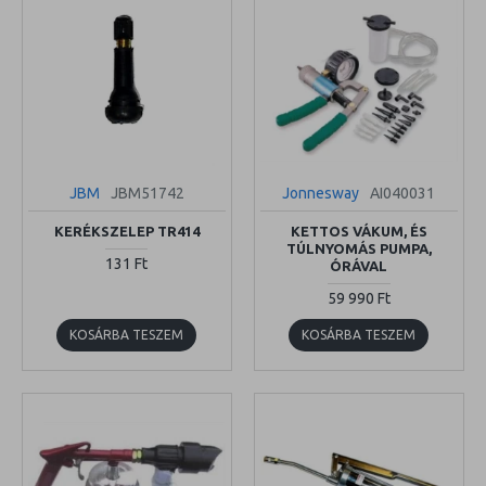
JBM
JBM51742
Jonnesway
AI040031
KERÉKSZELEP TR414
KETTOS VÁKUM, ÉS
TÚLNYOMÁS PUMPA,
131 Ft
ÓRÁVAL
59 990 Ft
KOSÁRBA TESZEM
KOSÁRBA TESZEM