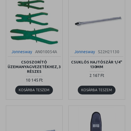
Jonnesway
AN010054A
Jonnesway
S22H21130
CSOSZORÍTÓ
CSUKLÓS HAJTÓSZÁR 1/4"
ÜZEMANYAGVEZETÉKHEZ, 3
130MM
RÉSZES
2 167 Ft
10 145 Ft
KOSÁRBA TESZEM
KOSÁRBA TESZEM