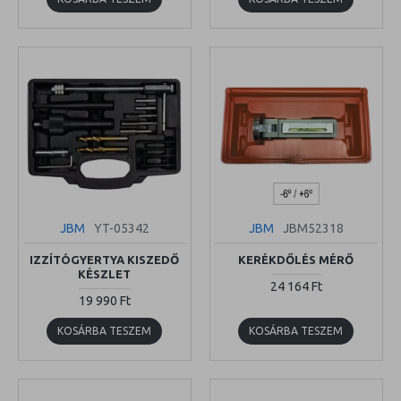
JBM
YT-05342
JBM
JBM52318
IZZÍTÓGYERTYA KISZEDŐ
KERÉKDŐLÉS MÉRŐ
KÉSZLET
24 164 Ft
19 990 Ft
KOSÁRBA TESZEM
KOSÁRBA TESZEM