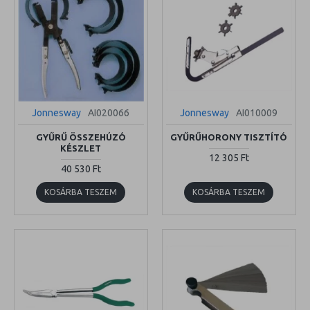
Jonnesway
AI020066
Jonnesway
AI010009
GYŰRŰ ÖSSZEHÚZÓ
GYŰRŰHORONY TISZTÍTÓ
KÉSZLET
12 305 Ft
40 530 Ft
KOSÁRBA TESZEM
KOSÁRBA TESZEM