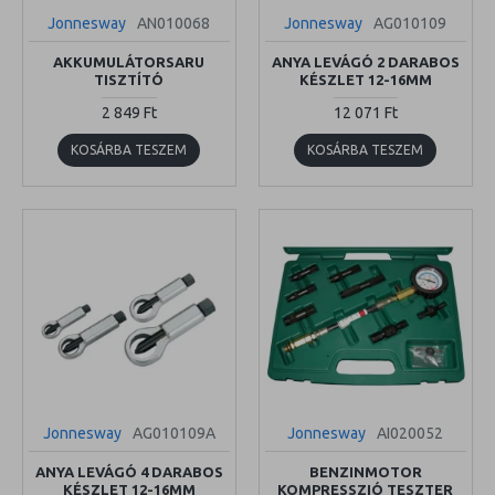
Jonnesway
AN010068
Jonnesway
AG010109
AKKUMULÁTORSARU
ANYA LEVÁGÓ 2 DARABOS
TISZTÍTÓ
KÉSZLET 12-16MM
2 849 Ft
12 071 Ft
KOSÁRBA TESZEM
KOSÁRBA TESZEM
Jonnesway
AG010109A
Jonnesway
AI020052
ANYA LEVÁGÓ 4 DARABOS
BENZINMOTOR
KÉSZLET 12-16MM
KOMPRESSZIÓ TESZTER