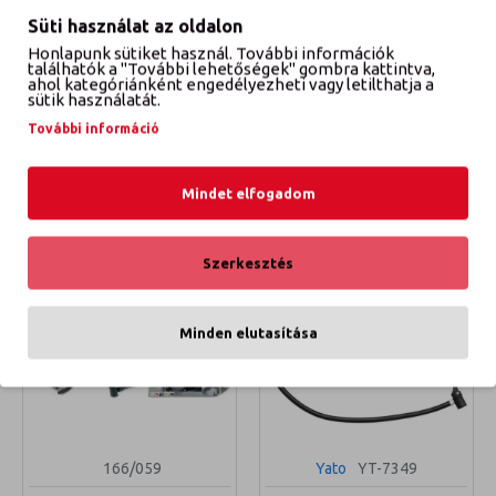
Süti használat az oldalon
Honlapunk sütiket használ. További információk
találhatók a "További lehetőségek" gombra kattintva,
51065
82021
ahol kategóriánként engedélyezheti vagy letilthatja a
sütik használatát.
KÉZI PUMPA
KÉZIPUMPA MÉRŐÓRÁVAL
További információ
4 590 Ft
3 990 Ft
KOSÁRBA TESZEM
KOSÁRBA TESZEM
Mindet elfogadom
Szerkesztés
Minden elutasítása
166/059
Yato
YT-7349