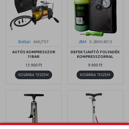
Bottari
666/707
JBM
X JBM54013
AUTÓS KOMPRESSZOR
DEFEKTJAVÍTÓ FOLYADÉK
11BAR
KOMPRESSZORRAL
13 900 Ft
9 900 Ft
KOSÁRBA TESZEM
KOSÁRBA TESZEM