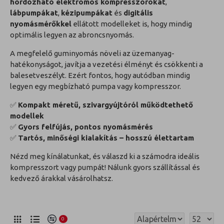
hordozható elektromos kompresszorokat
,
lábpumpákat
,
kézipumpákat
és
digitális
nyomásmérőkkel
ellátott modelleket is, hogy mindig
optimális legyen az abroncsnyomás.
A megfelelő guminyomás növeli az üzemanyag-
hatékonyságot, javítja a vezetési élményt és csökkenti a
balesetveszélyt. Ezért fontos, hogy autódban mindig
legyen egy megbízható pumpa vagy kompresszor.
✅
Kompakt méretű, szivargyújtóról működtethető
modellek
✅
Gyors felfújás, pontos nyomásmérés
✅
Tartós, minőségi kialakítás – hosszú élettartam
Nézd meg kínálatunkat, és válaszd ki a számodra ideális
kompresszort vagy pumpát! Nálunk gyors szállítással és
kedvező árakkal vásárolhatsz.
0