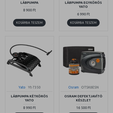
LÁBPUMPA
LÁBPUMPA EGYKÖRÖS
YATO
8 900 Ft
6 990 Ft
KOSÁRBA TESZEM
KOSÁRBA TESZEM
Yato
Yt-7350
Osram
OTSK6ESN
LÁBPUMPA KÉTKÖRÖS
OSRAM DEFEKTJAVÍTÓ
YATO
KÉSZLET
8 990 Ft
16 500 Ft