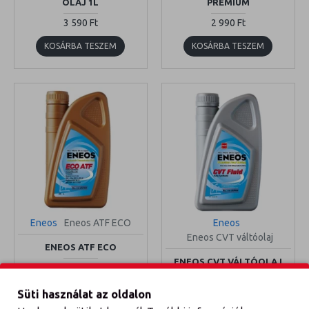
OLAJ 1L
PREMIUM
3 590 Ft
2 990 Ft
KOSÁRBA TESZEM
KOSÁRBA TESZEM
Eneos
Eneos ATF ECO
Eneos
Eneos CVT váltóolaj
ENEOS ATF ECO
ENEOS CVT VÁLTÓOLAJ
4 390 Ft
4 500 Ft
Süti használat az oldalon
KOSÁRBA TESZEM
KOSÁRBA TESZEM