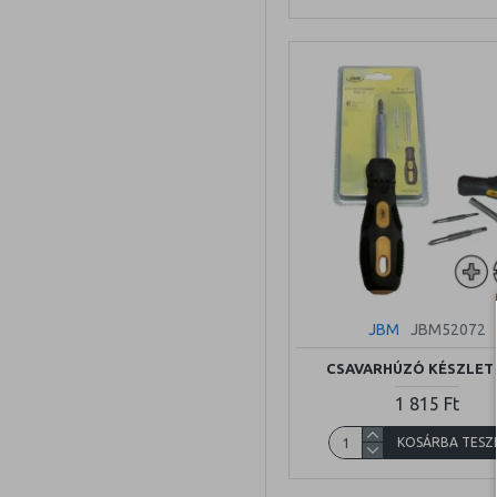
JBM
JBM52072
CSAVARHÚZÓ KÉSZLET 
1 815 Ft
KOSÁRBA TESZ