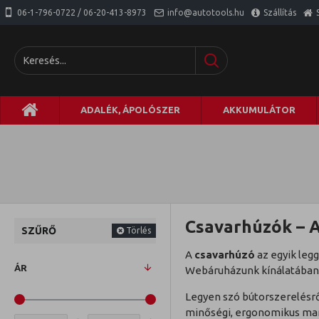
06-1-796-0722 / 06-20-413-8973
info@autotools.hu
Szállítás
ADALÉK, ÁPOLÓSZER
AKKUMULÁTOR
Csavarhúzók – 
SZŰRŐ
Törlés
A
csavarhúzó
az egyik leg
ÁR
Webáruházunk kínálatában
Legyen szó bútorszerelésről
minőségi, ergonomikus mar