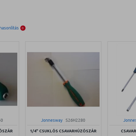
asonlítás
0
50
Jonnesway
S26H2280
Jonne
TÓSZÁR
1/4" CSUKLÓS CSAVARHÚZÓSZÁR
CSAVAR