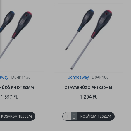
sway
D04P1150
Jonnesway
D04P180
HÚZÓ PH1X150MM
CSAVARHÚZÓ PH1X80MM
1 597 Ft
1 204 Ft
KOSÁRBA TESZEM
KOSÁRBA TESZEM