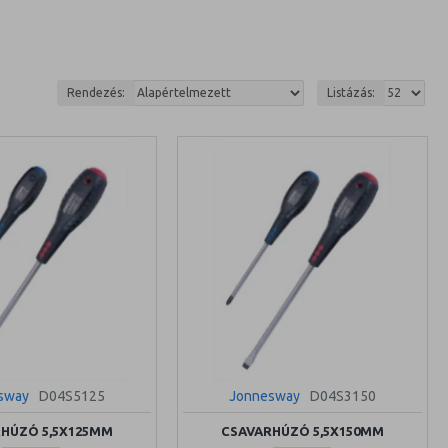
Rendezés:
Listázás:
sway
D04S5125
Jonnesway
D04S3150
HÚZÓ 5,5X125MM
CSAVARHÚZÓ 5,5X150MM