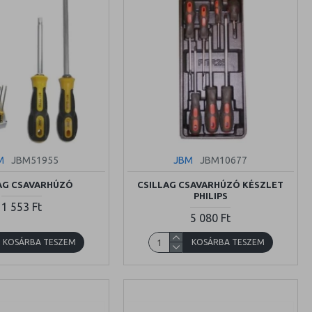
M
JBM51955
JBM
JBM10677
AG CSAVARHÚZÓ
CSILLAG CSAVARHÚZÓ KÉSZLET
PHILIPS
1 553 Ft
5 080 Ft
KOSÁRBA TESZEM
KOSÁRBA TESZEM