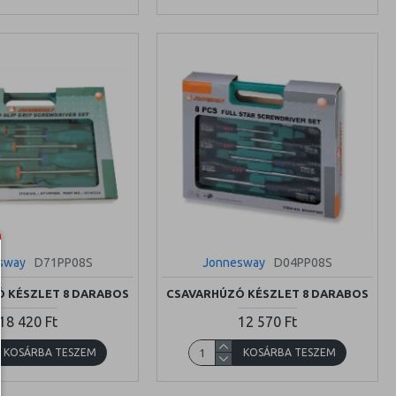
sway
D71PP08S
Jonnesway
D04PP08S
 KÉSZLET 8 DARABOS
CSAVARHÚZÓ KÉSZLET 8 DARABOS
18 420 Ft
12 570 Ft
KOSÁRBA TESZEM
KOSÁRBA TESZEM