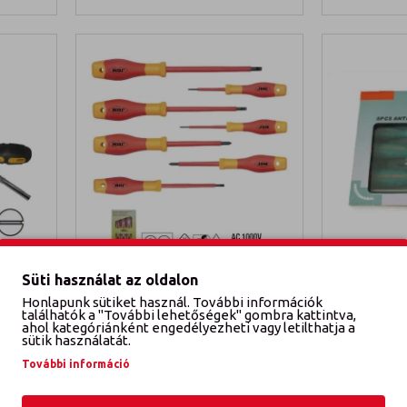
JBM
JBM52519
Jonne
Süti használat az oldalon
Honlapunk sütiket használ. További információk
6IN1
CSAVARHÚZÓ KÉSZLET 7DB
CSAVARHÚZÓ
találhatók a "További lehetőségek" gombra kattintva,
ahol kategóriánként engedélyezheti vagy letilthatja a
9 900 Ft
sütik használatát.
EM
KOSÁRBA TESZEM
További információ