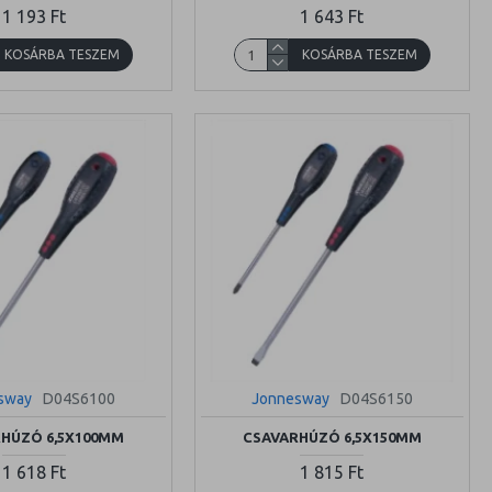
1 193 Ft
1 643 Ft
KOSÁRBA TESZEM
KOSÁRBA TESZEM
sway
D04S6100
Jonnesway
D04S6150
HÚZÓ 6,5X100MM
CSAVARHÚZÓ 6,5X150MM
1 618 Ft
1 815 Ft