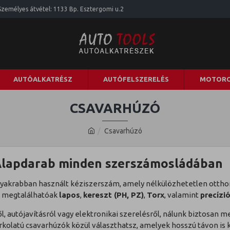
Személyes átvétel: 1133 Bp. Esztergomi u.2
AUTÓALKATRÉSZ
AUTÓFELSZERELÉS
MOTORO
CSAVARHÚZÓ
Csavarhúzó
Alapdarab minden szerszámosládában
gyakrabban használt kéziszerszám, amely nélkülözhetetlen ottho
 megtalálhatóak
lapos
,
kereszt (PH, PZ)
,
Torx
, valamint
precízi
, autójavításról vagy elektronikai szerelésről, nálunk biztosan 
kolatú csavarhúzók közül választhatsz, amelyek hosszú távon is