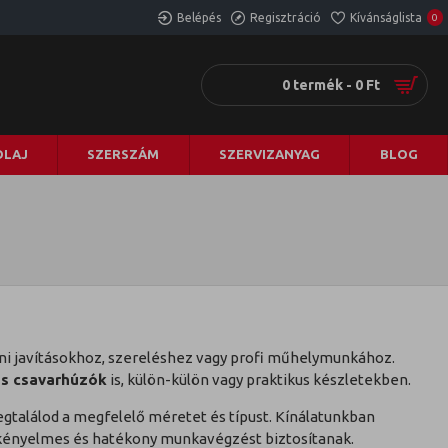
Belépés
Regisztráció
Kívánságlista
0
0 termék - 0 Ft
LAJ
SZERSZÁM
SZERVIZANYAG
BLOG
ni javításokhoz, szereléshez vagy profi műhelymunkához.
ós csavarhúzók
is, külön-külön vagy praktikus készletekben.
megtalálod a megfelelő méretet és típust. Kínálatunkban
 kényelmes és hatékony munkavégzést biztosítanak.