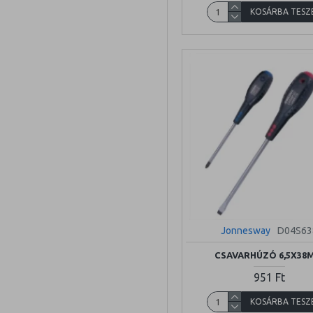
KOSÁRBA TESZ
Jonnesway
D04S63
CSAVARHÚZÓ 6,5X38
951 Ft
KOSÁRBA TESZ