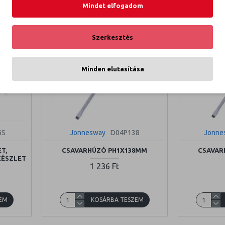
Mindet elfogadom
Szerkesztés
Minden elutasítása
6S
Jonnesway
D04P138
Jonne
T,
CSAVARHÚZÓ PH1X138MM
CSAVAR
KÉSZLET
1 236 Ft
EM
KOSÁRBA TESZEM