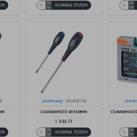
EM
KOSÁRBA TESZEM
8
Jonnesway
D04S8150
Jonne
MM
CSAVARHÚZÓ 8X150MM
CSAVARHÚZÓ
1 946 Ft
EM
KOSÁRBA TESZEM