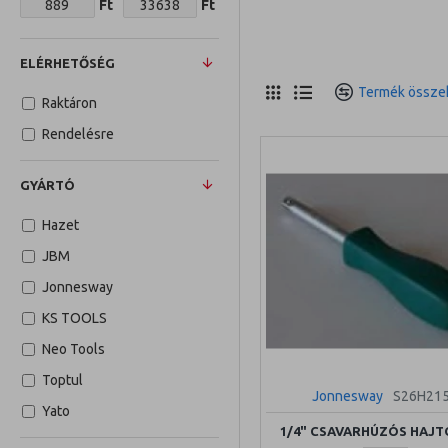
Ft
Ft
ELÉRHETŐSÉG
Termék összeh
Raktáron
Rendelésre
GYÁRTÓ
Hazet
JBM
Jonnesway
KS TOOLS
Neo Tools
Toptul
Jonnesway
S26H21
Yato
1/4" CSAVARHÚZÓS HAJ