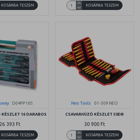
KOSÁRBA TESZEM
KOSÁRBA TESZEM
sway
D04PP16S
Neo Tools
01-309 NEO
 KÉSZLET 16 DARABOS
CSAVARHÚZÓ KÉSZLET 50DB
26 393 Ft
30 900 Ft
KOSÁRBA TESZEM
KOSÁRBA TESZEM