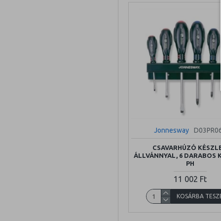
Jonnesway
D03PR0
CSAVARHÚZÓ KÉSZLE
ÁLLVÁNNYAL, 6 DARABOS 
PH
11 002 Ft
KOSÁRBA TESZ