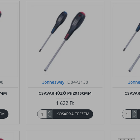
00
Jonnesway
D04P2150
Jonn
0MM
CSAVARHÚZÓ PH2X150MM
CSAVA
1 622 Ft
EM
KOSÁRBA TESZEM