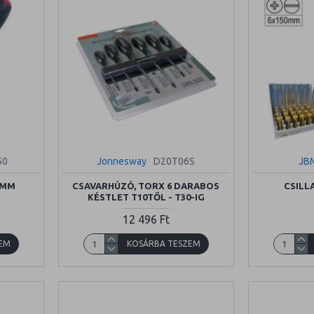
50
Jonnesway
D20T06S
JB
0MM
CSAVARHÚZÓ, TORX 6 DARABOS
CSILL
KÉSTLET T10TŐL - T30-IG
12 496 Ft
EM
KOSÁRBA TESZEM