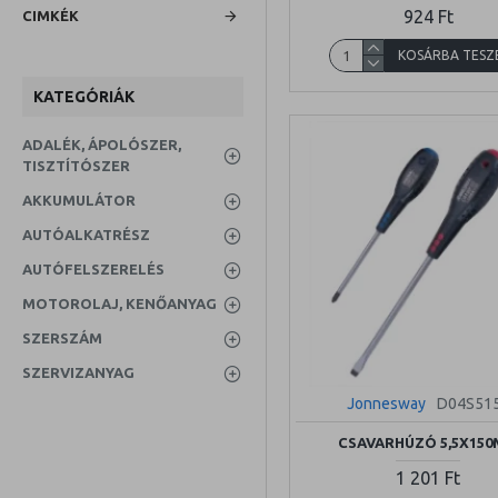
924 Ft
CIMKÉK
KOSÁRBA TESZ
KATEGÓRIÁK
ADALÉK, ÁPOLÓSZER,
TISZTÍTÓSZER
AKKUMULÁTOR
AUTÓALKATRÉSZ
AUTÓFELSZERELÉS
MOTOROLAJ, KENŐANYAG
SZERSZÁM
SZERVIZANYAG
Jonnesway
D04S51
CSAVARHÚZÓ 5,5X15
1 201 Ft