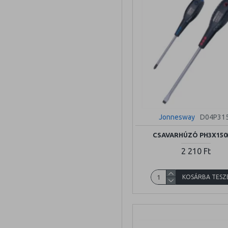
Jonnesway
D04P31
CSAVARHÚZÓ PH3X15
2 210 Ft
KOSÁRBA TESZ