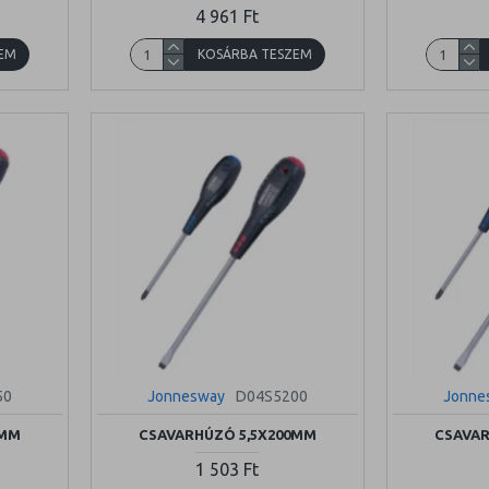
4 961 Ft
EM
KOSÁRBA TESZEM
50
Jonnesway
D04S5200
Jonne
0MM
CSAVARHÚZÓ 5,5X200MM
CSAVAR
1 503 Ft