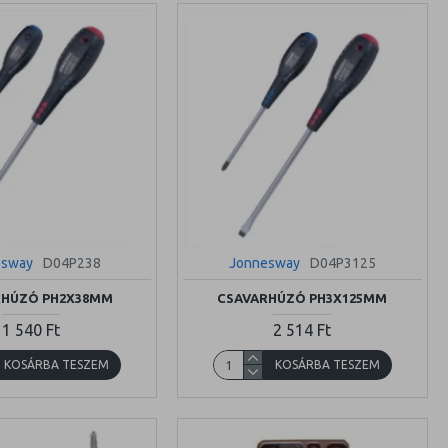
esway
D04P238
Jonnesway
D04P3125
RHÚZÓ PH2X38MM
CSAVARHÚZÓ PH3X125MM
1 540 Ft
2 514 Ft
KOSÁRBA TESZEM
KOSÁRBA TESZEM