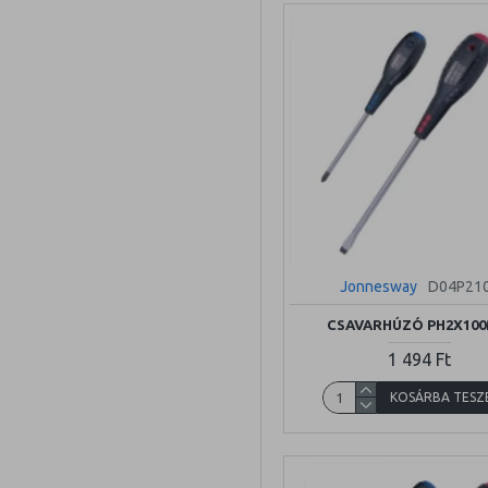
Jonnesway
D04P21
CSAVARHÚZÓ PH2X10
1 494 Ft
KOSÁRBA TESZ