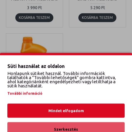
3 990 Ft
5 290 Ft
KOSÁRBA TESZEM
KOSÁRBA TESZEM
Süti használat az oldalon
Honlapunk sütiket használ. További információk
találhatók a "További lehetőségek" gombra kattintva,
ahol kategóriánként engedélyezheti vagy letilthatja a
sütik használatát.
Repsol
537/028
További információ
REPSOL VILLAOLAJ 10W 1L
Mindet elfogadom
3 500 Ft
KOSÁRBA TESZEM
Szerkesztés