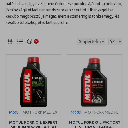
hatással van, így ezzel nem érdemes spórolni. Ajánlott a belevaló,
jó minőségű villaolajat rendszeresen cserélni. Elhanyagolása
később megbosszúlja magát, mert a szimering is tönkremegy, és
később teleszkópot is kell cserélni.
0
Motul
MOT FORK MED EX
Motul
MOT FORK MED FL
MOTUL FORK OIL EXPERT
MOTUL FORK OIL FACTORY
MEDIUM 10W VILLAOLAJ
LINE 10W VILLAOLAJ