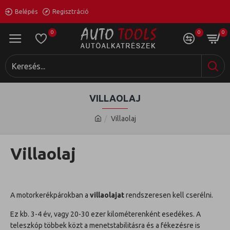
Belépés
Regisztráció
0
0
0
VILLAOLAJ
Villaolaj
Villaolaj
A motorkerékpárokban a
villaolajat
rendszeresen kell cserélni.
Ez kb. 3-4 év, vagy 20-30 ezer kilométerenként esedékes. A
teleszkóp többek közt a menetstabilitásra és a fékezésre is