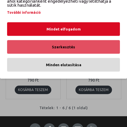
ahol kategóriánként engedélyezheti vagy letilthatja a
sütik használatát.
További információ
Mindet elfogadom
Szerkesztés
W16362-10
W16362-1
Minden elutasítása
KULCSTARTÓ SPORTÜLÉS
KULCSTARTÓ TURBO
790 Ft
790 Ft
KOSÁRBA TESZEM
KOSÁRBA TESZEM
Tételek: 1 - 6 / 6 (1 oldal)