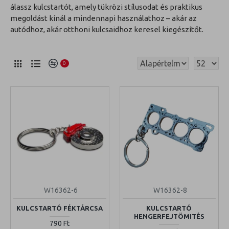
álassz kulcstartót, amely tükrözi stílusodat és praktikus
megoldást kínál a mindennapi használathoz – akár az
autódhoz, akár otthoni kulcsaidhoz keresel kiegészítőt.
0
W16362-6
W16362-8
KULCSTARTÓ FÉKTÁRCSA
KULCSTARTÓ
HENGERFEJTÖMITÉS
790 Ft