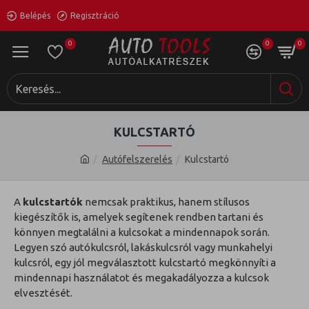
Belépés
Regisztráció
0
0
0
KULCSTARTÓ
Autófelszerelés
Kulcstartó
A
kulcstartók
nemcsak praktikus, hanem stílusos
kiegészítők is, amelyek segítenek rendben tartani és
könnyen megtalálni a kulcsokat a mindennapok során.
Legyen szó autókulcsról, lakáskulcsról vagy munkahelyi
kulcsról, egy jól megválasztott kulcstartó megkönnyíti a
mindennapi használatot és megakadályozza a kulcsok
elvesztését.