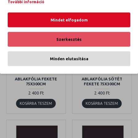
További információ
Mindet elfogadom
Szerkesztés
Minden elutasítása
Ablakfólia fekete
Ablakfólia sötét fekete
75x300cm
75x300cm
ABLAKFÓLIA FEKETE
ABLAKFÓLIA SÖTÉT
75X300CM
FEKETE 75X300CM
2 400 Ft
2 400 Ft
KOSÁRBA TESZEM
KOSÁRBA TESZEM