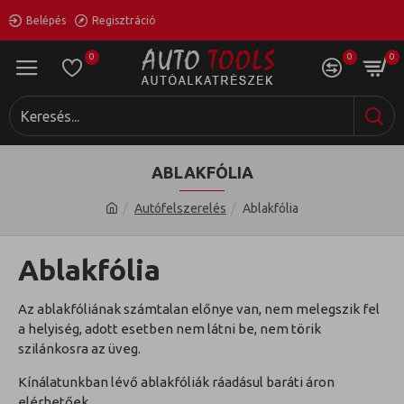
Belépés
Regisztráció
0
0
0
ABLAKFÓLIA
Autófelszerelés
Ablakfólia
Ablakfólia
Az ablakfóliának számtalan előnye van, nem melegszik fel
a helyiség, adott esetben nem látni be, nem törik
szilánkosra az üveg.
Kínálatunkban lévő ablakfóliák ráadásul baráti áron
elérhetőek.