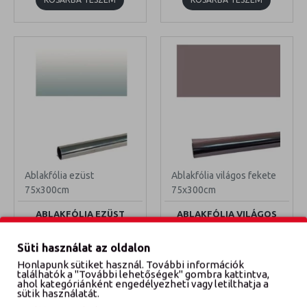
Ablakfólia ezüst
Ablakfólia világos fekete
75x300cm
75x300cm
ABLAKFÓLIA EZÜST
ABLAKFÓLIA VILÁGOS
75X300CM
FEKETE 75X300CM
2 400 Ft
2 400 Ft
Süti használat az oldalon
Honlapunk sütiket használ. További információk
KOSÁRBA TESZEM
KOSÁRBA TESZEM
találhatók a "További lehetőségek" gombra kattintva,
ahol kategóriánként engedélyezheti vagy letilthatja a
sütik használatát.