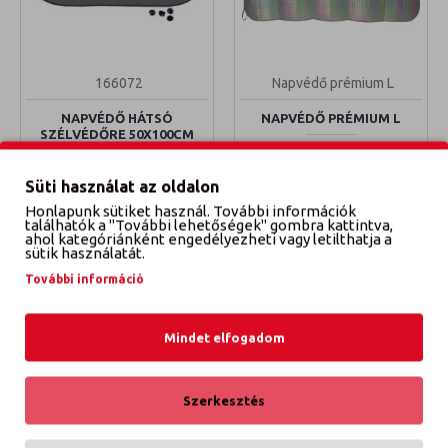
166072
Napvédő prémium L
NAPVÉDŐ HÁTSÓ
NAPVÉDŐ PRÉMIUM L
SZÉLVÉDŐRE 50X100CM
2 900 Ft
790 Ft
Süti használat az oldalon
KOSÁRBA TESZEM
KOSÁRBA TESZEM
Honlapunk sütiket használ. További információk
találhatók a "További lehetőségek" gombra kattintva,
ahol kategóriánként engedélyezheti vagy letilthatja a
sütik használatát.
További információ
Mindet elfogadom
Szerkesztés