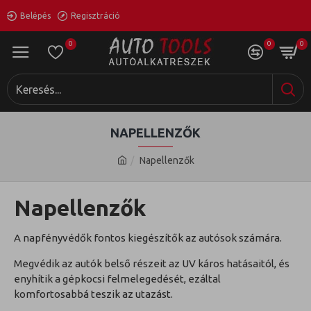
Belépés
Regisztráció
0
0
0
NAPELLENZŐK
Napellenzők
Napellenzők
A napfényvédők fontos kiegészítők az autósok számára.
Megvédik az autók belső részeit az UV káros hatásaitól, és
enyhítik a gépkocsi felmelegedését, ezáltal
komfortosabbá teszik az utazást.