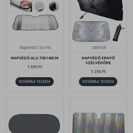
Napvédő 72x145
266459
NAPVÉDŐ ALU 70X140CM
NAPVÉDŐ ERNYŐ
SZÉLVÉDŐRE
1 690 Ft
3 290 Ft
KOSÁRBA TESZEM
KOSÁRBA TESZEM