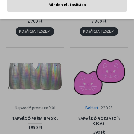
Napvédő prémium M
Napvédő prémium XL
Minden elutasítása
NAPVÉDŐ PRÉMIUM M
NAPVÉDŐ PRÉMIUM XL
2 700 Ft
3 300 Ft
KOSÁRBA TESZEM
KOSÁRBA TESZEM
Napvédő prémium XXL
Bottari
22055
NAPVÉDŐ PRÉMIUM XXL
NAPVÉDŐ RÓZSASZÍN
CICÁS
4 990 Ft
590 Ft