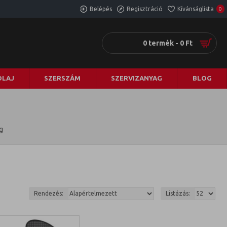
Belépés
Regisztráció
Kívánságlista
0
0 termék - 0 Ft
LAJ
SZERSZÁM
SZERVIZANYAG
BLOG
g
Rendezés:
Listázás: