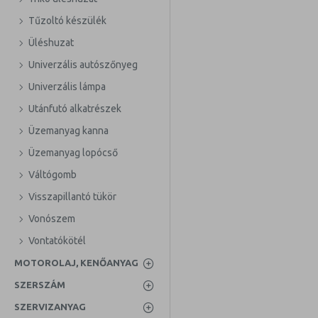
Tűzoltó készülék
Üléshuzat
Univerzális autószőnyeg
Univerzális lámpa
Utánfutó alkatrészek
Üzemanyag kanna
Üzemanyag lopócső
Váltógomb
Visszapillantó tükör
Vonószem
Vontatókötél
MOTOROLAJ, KENŐANYAG
SZERSZÁM
SZERVIZANYAG