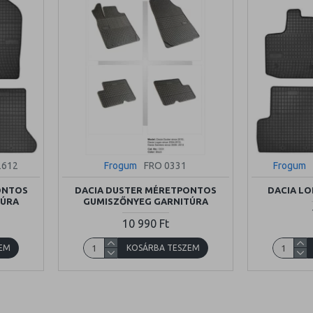
2612
Frogum
FRO 0331
Frogum
ONTOS
DACIA DUSTER MÉRETPONTOS
DACIA L
TÚRA
GUMISZŐNYEG GARNITÚRA
10 990 Ft
EM
KOSÁRBA TESZEM