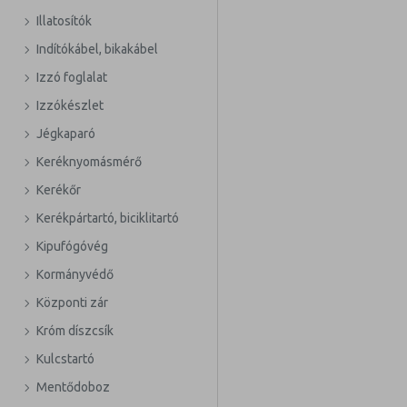
Illatosítók
Indítókábel, bikakábel
Izzó foglalat
Izzókészlet
Jégkaparó
Keréknyomásmérő
Kerékőr
Kerékpártartó, biciklitartó
Kipufógóvég
Kormányvédő
Központi zár
Króm díszcsík
Kulcstartó
Mentődoboz