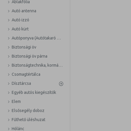
Ablakfólia
Autó antenna
Autó izzó
Autó kürt
Autóponyva (Autótakaró ponyva)
Biztonsági öv
Biztonsági öv párna
Biztonságtechnika, kormányzár
Csomagtértálca
Dísztárcsa
Egyéb autós kiegészítők
Elem
Elsősegély doboz
Fűthető üléshuzat
Hólánc