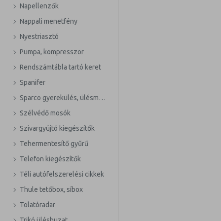
Napellenzők
Nappali menetfény
Nyestriasztó
Pumpa, kompresszor
Rendszámtábla tartó keret
Spanifer
Sparco gyerekülés, ülésmagasító
Szélvédő mosók
Szivargyújtó kiegészítők
Tehermentesítő gyűrű
Telefon kiegészítők
Téli autófelszerelési cikkek
Thule tetőbox, síbox
Tolatóradar
Trikó üléshuzat