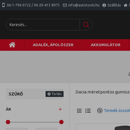
06-1-796-0722 / 06-20-413-8973
info@autotools.hu
Szállítás
ADALÉK, ÁPOLÓSZER
AKKUMULÁTOR
Dacia méretpontos gumisz
SZŰRŐ
Törlés
ÁR
Termék összeh