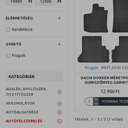
Ft
Ft
ELÉRHETŐSÉG
Rendelésre
GYÁRTÓ
Frogum
Frogum
MMT A040 54
KATEGÓRIÁK
DACIA DOKKER MÉRETP
GUMISZŐNYEG GARNI
ADALÉK, ÁPOLÓSZER,
12 900 Ft
TISZTÍTÓSZER
KOSÁRBA TESZ
AKKUMULÁTOR
AUTÓALKATRÉSZ
Tételek: 1 - 3 / 3 (1 oldal)
AUTÓFELSZERELÉS