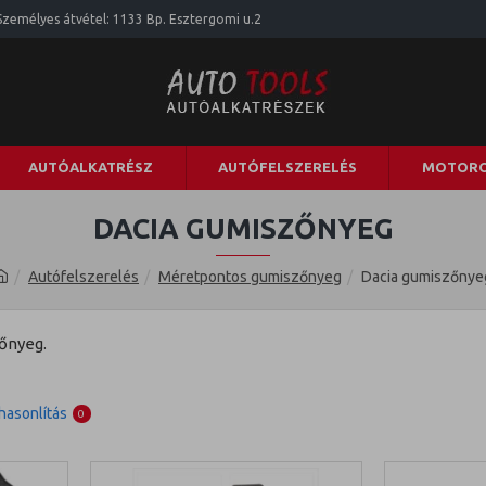
Személyes átvétel: 1133 Bp. Esztergomi u.2
AUTÓALKATRÉSZ
AUTÓFELSZERELÉS
MOTORO
DACIA GUMISZŐNYEG
Autófelszerelés
Méretpontos gumiszőnyeg
Dacia gumiszőnye
őnyeg.
asonlítás
0