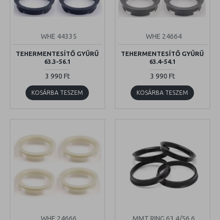
WHE 44335
WHE 24664
TEHERMENTESÍTŐ GYŰRŰ
TEHERMENTESÍTŐ GYŰRŰ
63.3-56.1
63.4-54.1
3 990 Ft
3 990 Ft
KOSÁRBA TESZEM
KOSÁRBA TESZEM
WHE 24666
MMT RING 63.4/56.6