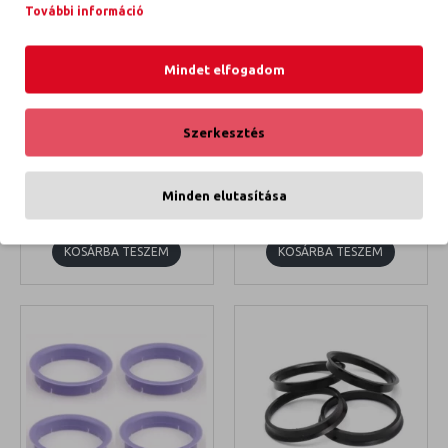
További információ
Mindet elfogadom
Szerkesztés
MMT RING 64/57.1
MMT RING 64.0/58.1
TEHERMENTESÍTŐ GYŰRŰ
TEHERMENTESÍTŐ GYŰRŰ
64-57.1
64-58.1
Minden elutasítása
3 990 Ft
3 990 Ft
KOSÁRBA TESZEM
KOSÁRBA TESZEM