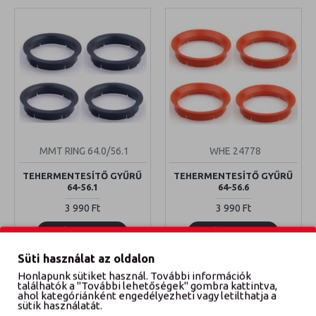
MMT RING 64.0/56.1
WHE 24778
TEHERMENTESÍTŐ GYŰRŰ
TEHERMENTESÍTŐ GYŰRŰ
64-56.1
64-56.6
3 990 Ft
3 990 Ft
KOSÁRBA TESZEM
KOSÁRBA TESZEM
Süti használat az oldalon
Honlapunk sütiket használ. További információk
találhatók a "További lehetőségek" gombra kattintva,
ahol kategóriánként engedélyezheti vagy letilthatja a
sütik használatát.