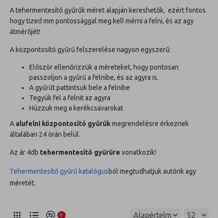
A
tehermentesítő gyűrűk
méret alapján kereshetők, ezért fontos
hogy tized mm pontossággal meg kell mérni a felni, és az agy
átmérőjét!
A központosító gyűrű felszerelése nagyon egyszerű:
Először ellenőrizzük a méreteket, hogy pontosan
passzoljon a gyűrű a felnibe, és az agyra is.
A gyűrűt pattintsuk bele a felnibe
Tegyük fel a felnit az agyra
Húzzuk meg a kerékcsavarokat
A
alufelni központosító gyűrűk
megrendelésre érkeznek
általában 24 órán belül.
Az ár 4db
tehermentesítő gyűrűre
vonatkozik!
Tehermentesítő gyűrű katalógus
ból megtudhatjuk autónk agy
.
méretét
0