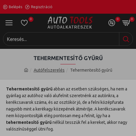
Belépés
Regisztráció
0
0
0
TEHERMENTESÍTŐ GYŰRŰ
Autófelszerelés
Tehermentesítő gyűrű
Tehermentesítő gyűrű
abban az esetben szükséges, ha nem a
gyárilag az autóhoz való alufelnit szeretnénk az autónkra, a
kerékcsavarok száma, és az osztókör jó, de a felni középfurata
nagyobb mint a kerékagy közepének átmérője. A kerékcsavarok
nem központosítják elég pontosan meg a felnit, így ha a
tehermentesítő gyűrű
nélkül tesszük fel a kereket, akkor nagy
valószínűséggel ütni fog.