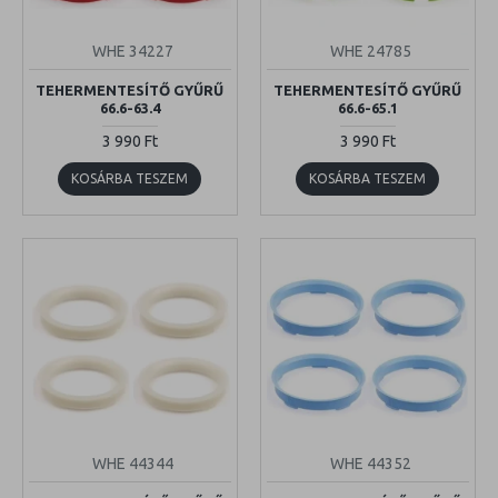
WHE 34227
WHE 24785
TEHERMENTESÍTŐ GYŰRŰ
TEHERMENTESÍTŐ GYŰRŰ
66.6-63.4
66.6-65.1
3 990 Ft
3 990 Ft
KOSÁRBA TESZEM
KOSÁRBA TESZEM
WHE 44344
WHE 44352