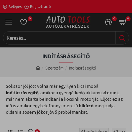
Belépés
Regisztráció
0
0
0
INDÍTÁSRÁSEGÍTŐ
Szerszám
Indításrásegítő
Sokszor jól jött volna már egy ilyen kicsi mobil
indításrásegítő
, amikor a gyengélkedő akkumulátorunk,
már nem akarta beindítani a kocsink motorját. Eljött ez az
idő is amikor egy telefonnyi méretű
bikázó
meg tudja
oldani a sosem jókor jövő problémankat.
0