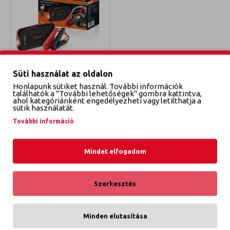
Süti használat az oldalon
Osram
OBSL200
Honlapunk sütiket használ. További információk
találhatók a "További lehetőségek" gombra kattintva,
OSRAM INDÍTÁSRÁSEGÍTŐ
ahol kategóriánként engedélyezheti vagy letilthatja a
sütik használatát.
29 990 Ft
További információ
KOSÁRBA TESZEM
Mindet elfogadom
Tételek: 1 - 3 / 3 (1 oldal)
Szerkesztés
Minden elutasítása