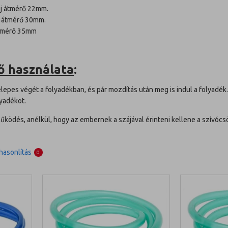
ej átmérő 22mm.
j átmérő 30mm.
 átmérő 35mm
ő használata
:
elepes végét a folyadékban, és pár mozdítás után meg is indul a folyadék
lyadékot.
ködés, anélkül, hogy az embernek a szájával érinteni kellene a szívócs
asonlítás
0