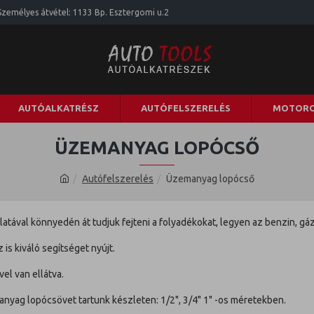
Személyes átvétel: 1133 Bp. Esztergomi u.2
AUTÓALKATRÉSZ
AUTÓFELSZERELÉS
MOTORO
ÜZEMANYAG LOPÓCSŐ
Autófelszerelés
Üzemanyag lopócső
ával könnyedén át tudjuk fejteni a folyadékokat, legyen az benzin, gázo
is kiváló segítséget nyújt.
el van ellátva.
yag lopócsövet tartunk készleten: 1/2", 3/4" 1" -os méretekben.