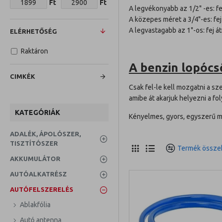
Ft
Ft
A legvékonyabb az 1/2" -es: f
A közepes méret a 3/4"-es: fe
A legvastagabb az 1"-os: fej
ELÉRHETŐSÉG
Raktáron
A benzin lopócs
CIMKÉK
Csak fel-le kell mozgatni a sz
amibe át akarjuk helyezni a fo
KATEGÓRIÁK
Kényelmes, gyors, egyszerű mű
ADALÉK, ÁPOLÓSZER,
TISZTÍTÓSZER
Termék összeh
AKKUMULÁTOR
AUTÓALKATRÉSZ
AUTÓFELSZERELÉS
Ablakfólia
Autó antenna