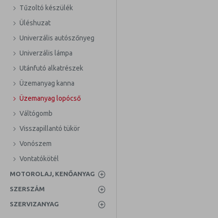
Tűzoltó készülék
Üléshuzat
Univerzális autószőnyeg
Univerzális lámpa
Utánfutó alkatrészek
Üzemanyag kanna
Üzemanyag lopócső
Váltógomb
Visszapillantó tükör
Vonószem
Vontatókötél
MOTOROLAJ, KENŐANYAG
SZERSZÁM
SZERVIZANYAG