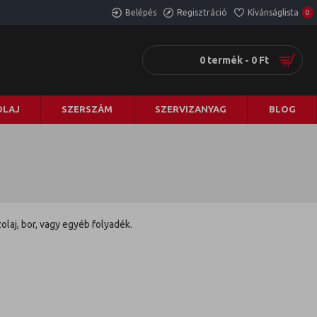
Belépés
Regisztráció
Kívánságlista
0
0 termék - 0 Ft
LAJ
SZERSZÁM
SZERVIZANYAG
BLOG
laj, bor, vagy egyéb folyadék.