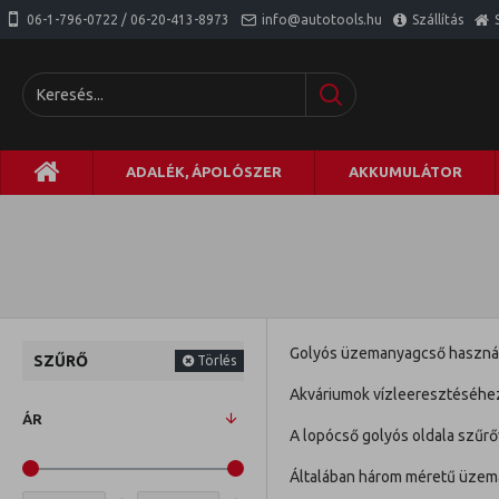
06-1-796-0722 / 06-20-413-8973
info@autotools.hu
Szállítás
ADALÉK, ÁPOLÓSZER
AKKUMULÁTOR
Golyós üzemanyagcső használat
SZŰRŐ
Törlés
Akváriumok vízleeresztéséhez 
ÁR
A lopócső golyós oldala szűrőv
Általában három méretű üzeman