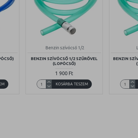
Benzin szívócső 1/2
PÓCSŐ)
BENZIN SZÍVÓCSŐ 1/2 SZŰRŐVEL
BENZIN SZÍ
(LOPÓCSŐ)
1 900 Ft
EM
KOSÁRBA TESZEM