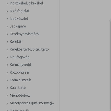
Indítókábel, bikakábel
Izzó foglalat
Izzókészlet
Jégkaparó
Keréknyomásmérő
Kerékőr
Kerékpártartó, biciklitartó
Kipufógóvég
Kormányvédő
Központi zár
Króm díszcsík
Kulcstartó
Mentődoboz
Méretpontos gumiszőnyeg
Napellenzők