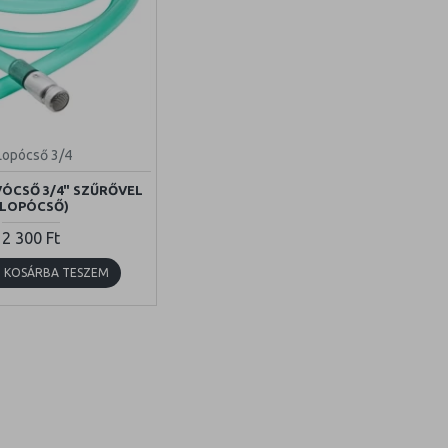
Lopócső 3/4
VÓCSŐ 3/4" SZŰRŐVEL
(LOPÓCSŐ)
2 300 Ft
KOSÁRBA TESZEM