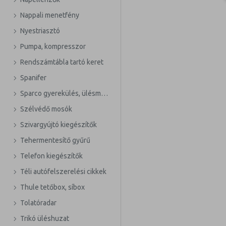
Nappali menetfény
Nyestriasztó
Pumpa, kompresszor
Rendszámtábla tartó keret
Spanifer
Sparco gyerekülés, ülésmagasító
Szélvédő mosók
Szivargyújtó kiegészítők
Tehermentesítő gyűrű
Telefon kiegészítők
Téli autófelszerelési cikkek
Thule tetőbox, síbox
Tolatóradar
Trikó üléshuzat