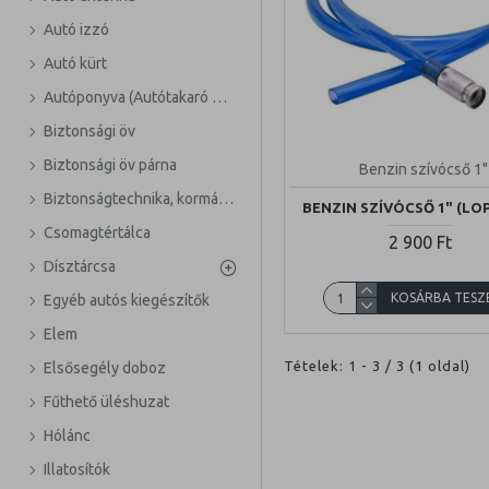
Autó izzó
Autó kürt
Autóponyva (Autótakaró ponyva)
Biztonsági öv
Biztonsági öv párna
Benzin szívócső 1"
Biztonságtechnika, kormányzár
BENZIN SZÍVÓCSŐ 1" (LO
Csomagtértálca
2 900 Ft
Dísztárcsa
KOSÁRBA TESZ
Egyéb autós kiegészítők
Elem
Tételek: 1 - 3 / 3 (1 oldal)
Elsősegély doboz
Fűthető üléshuzat
Hólánc
Illatosítók