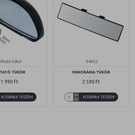
Oktató tükör
94852
TATÓ TÜKÖR
PANORÁMA TÜKÖR
1 990 Ft
2 590 Ft
KOSÁRBA TESZEM
KOSÁRBA TESZEM