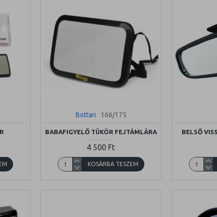
Bottari
166/175
R
BABAFIGYELŐ TÜKÖR FEJTÁMLÁRA
BELSŐ VIS
4 500 Ft
EM
KOSÁRBA TESZEM