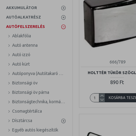
AKKUMULÁTOR
AUTÓALKATRÉSZ
AUTÓFELSZERELÉS
Ablakfólia
Autó antenna
Autó izzó
666/789
Autó kürt
HOLTTÉR TÜKÖR SZÖG
Autóponyva (Autótakaró ponyva)
890 Ft
Biztonsági öv
Biztonsági öv párna
KOSÁRBA TESZ
Biztonságtechnika, kormányzár
Csomagtértálca
Dísztárcsa
Egyéb autós kiegészítők