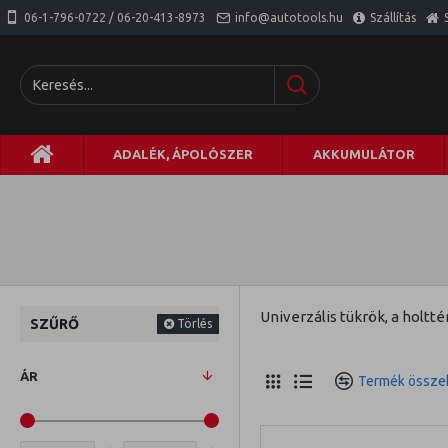
06-1-796-0722 / 06-20-413-8973
info@autotools.hu
Szállítás
ADALÉK, ÁPOLÓSZER
AKKUMULÁTOR
Univerzális tükrök, a holt
SZŰRŐ
Törlés
ÁR
Termék összeh