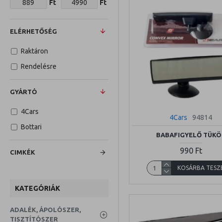
Ft
Ft
ELÉRHETŐSÉG
Raktáron
Rendelésre
GYÁRTÓ
4Cars
4Cars
94814
Bottari
BABAFIGYELŐ TÜKÖ
990 Ft
CIMKÉK
KOSÁRBA TESZ
KATEGÓRIÁK
ADALÉK, ÁPOLÓSZER,
TISZTÍTÓSZER