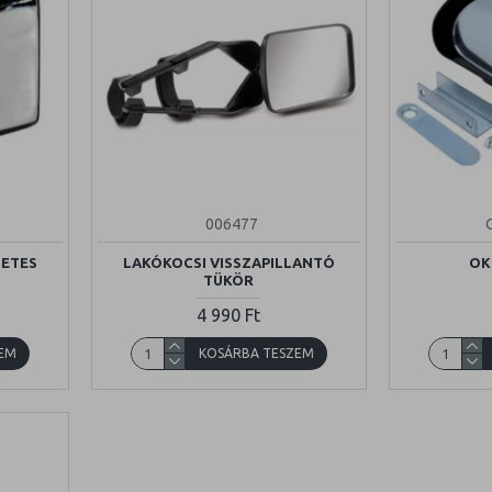
006477
LETES
LAKÓKOCSI VISSZAPILLANTÓ
OK
TÜKÖR
4 990 Ft
EM
KOSÁRBA TESZEM