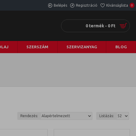
Belépés
Regisztráció
Kívánságlista
0
0 termék - 0 Ft
LAJ
SZERSZÁM
SZERVIZANYAG
BLOG
Rendezés:
Listázás: