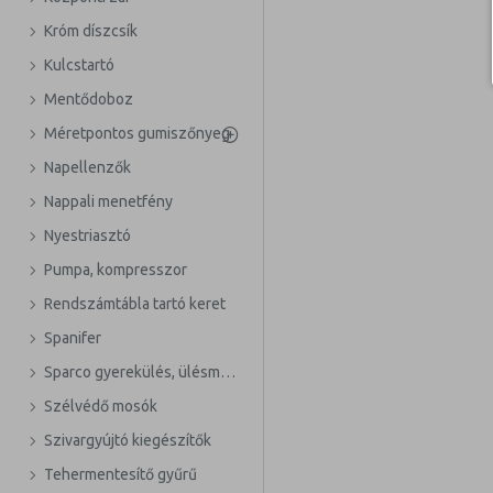
Króm díszcsík
Kulcstartó
Mentődoboz
Méretpontos gumiszőnyeg
Napellenzők
Nappali menetfény
Nyestriasztó
Pumpa, kompresszor
Rendszámtábla tartó keret
Spanifer
Sparco gyerekülés, ülésmagasító
Szélvédő mosók
Szivargyújtó kiegészítők
Tehermentesítő gyűrű