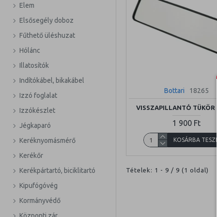
Elem
Elsősegély doboz
Fűthető üléshuzat
Hólánc
Illatosítók
Indítókábel, bikakábel
Bottari
18265
Izzó foglalat
VISSZAPILLANTÓ TÜKÖR
Izzókészlet
1 900 Ft
Jégkaparó
KOSÁRBA TESZ
Keréknyomásmérő
Kerékőr
Tételek: 1 - 9 / 9 (1 oldal)
Kerékpártartó, biciklitartó
Kipufógóvég
Kormányvédő
Központi zár