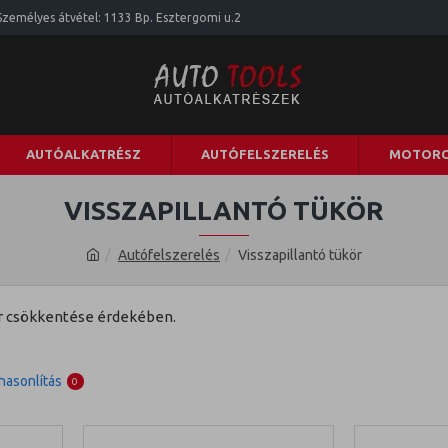
Személyes átvétel: 1133 Bp. Esztergomi u.2
AUTÓALKATRÉSZ
AUTÓFELSZERELÉS
MOTORO
VISSZAPILLANTÓ TÜKÖR
Autófelszerelés
Visszapillantó tükör
tér csökkentése érdekében.
asonlítás
0