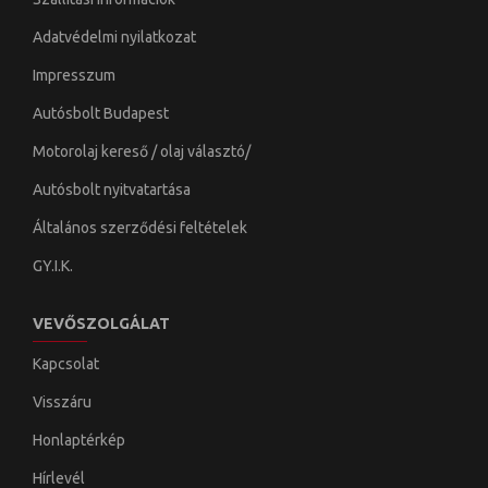
Adatvédelmi nyilatkozat
Impresszum
Autósbolt Budapest
Motorolaj kereső / olaj választó/
Autósbolt nyitvatartása
Általános szerződési feltételek
GY.I.K.
VEVŐSZOLGÁLAT
Kapcsolat
Visszáru
Honlaptérkép
Hírlevél