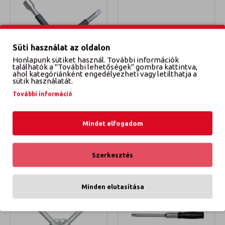
Süti használat az oldalon
Honlapunk sütiket használ. További információk
találhatók a "További lehetőségek" gombra kattintva,
ahol kategóriánként engedélyezheti vagy letilthatja a
sütik használatát.
További információ
C6783
57100
KERÉKKULCS EXTRA ERŐS
KERÉKKULCS KIHÚZHATÓ
17-19
Mindet elfogadom
6 900 Ft
3 600 Ft
KOSÁRBA TESZEM
KOSÁRBA TESZEM
Szerkesztés
Minden elutasítása