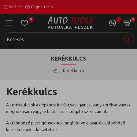
Belépés
Regisztráció
0
0
0
KERÉKKULCS
Kerékkulcs
Kerékkulcs
A kerékkulcsok a gépkocsi kerékcsavarjainak, vagy kerék anyáinak
meghúzására vagy le lazítására szolgáló szerszámok.
A különböző piaci igényeknek megfelelve a gyártók különböző
kerékkulcsokat készítettek: