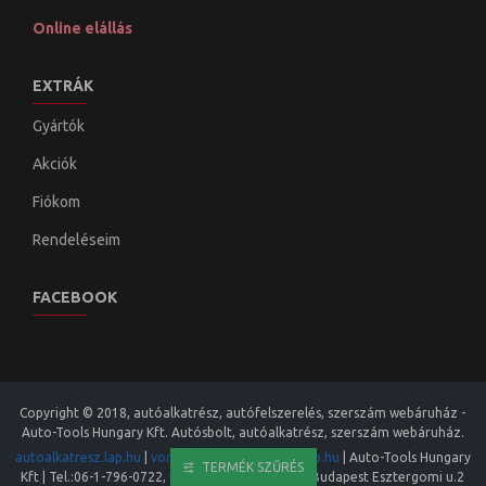
Online elállás
EXTRÁK
Gyártók
Akciók
Fiókom
Rendeléseim
FACEBOOK
Copyright © 2018, autóalkatrész, autófelszerelés, szerszám webáruház -
Auto-Tools Hungary Kft. Autósbolt, autóalkatrész, szerszám webáruház.
autoalkatresz.lap.hu
|
vonohorog.lap.hu
|
auto.lap.hu
|
Auto-Tools Hungary
TERMÉK SZŰRÉS
Kft
| Tel.:
06-1-796-0722
,
06-20-413 8973
|
1133
,
Budapest
Esztergomi u.2