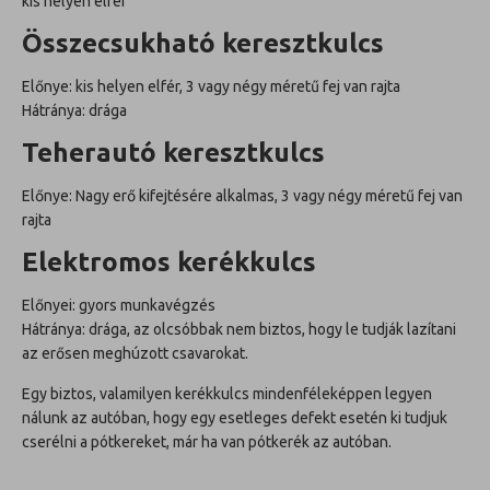
kis helyen elfér
Összecsukható keresztkulcs
Előnye: kis helyen elfér,
3 vagy négy méretű fej van rajta
Hátránya: drága
Teherautó keresztkulcs
Előnye: Nagy erő kifejtésére alkalmas,
3 vagy négy méretű fej van
rajta
Elektromos kerékkulcs
Előnyei: gyors munkavégzés
Hátránya: drága, az olcsóbbak nem biztos, hogy le tudják lazítani
az erősen meghúzott csavarokat.
Egy biztos, valamilyen kerékkulcs mindenféleképpen legyen
nálunk az autóban, hogy egy esetleges defekt esetén ki tudjuk
cserélni a pótkereket, már ha van pótkerék az autóban.