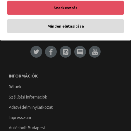
4 990 Ft
Szerkesztés
KOSÁRBA TESZEM
KOSÁRBA TESZEM
Minden elutasítása
Tételek: 1 - 2 / 2 (1 oldal)
INFORMÁCIÓK
Rólunk
Szállítási információk
Adatvédelmi nyilatkozat
Impresszum
Autósbolt Budapest