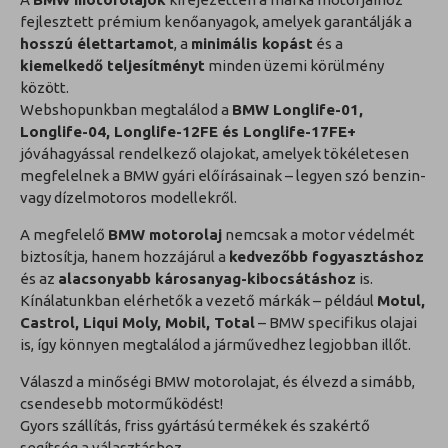
fejlesztett prémium kenőanyagok, amelyek garantálják a
hosszú élettartamot
, a
minimális kopást
és a
kiemelkedő teljesítményt
minden üzemi körülmény
között.
Webshopunkban megtalálod a
BMW Longlife-01,
Longlife-04, Longlife-12FE és Longlife-17FE+
jóváhagyással rendelkező olajokat, amelyek tökéletesen
megfelelnek a BMW gyári előírásainak – legyen szó benzin-
vagy dízelmotoros modellekről.
A megfelelő
BMW motorolaj
nemcsak a motor védelmét
biztosítja, hanem hozzájárul a
kedvezőbb fogyasztáshoz
és az
alacsonyabb károsanyag-kibocsátáshoz
is.
Kínálatunkban elérhetők a vezető márkák – például
Motul,
Castrol, Liqui Moly, Mobil, Total
– BMW specifikus olajai
is, így könnyen megtalálod a járművedhez legjobban illőt.
Válaszd a minőségi BMW motorolajat, és élvezd a simább,
csendesebb motorműködést!
Gyors szállítás, friss gyártású termékek és szakértő
segítség a választáshoz.