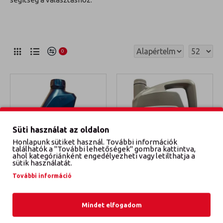
0
Süti használat az oldalon
Honlapunk sütiket használ. További információk
találhatók a "További lehetőségek" gombra kattintva,
ahol kategóriánként engedélyezheti vagy letilthatja a
sütik használatát.
BMW Twin Power Turbo
83215B65F02
További információ
5W30 motorolaj 1l
BMW TWIN POWER TURBO
5W30 MOTOROLAJ 5L
BMW TWIN POWER TURBO
Mindet elfogadom
5W30 MOTOROLAJ 1L
23 990 Ft