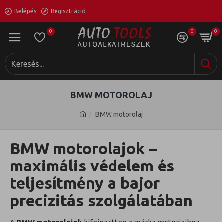
Belépés
Regisztráció
0
0
0
BMW MOTOROLAJ
BMW motorolaj
BMW motorolajok –
maximális védelem és
teljesítmény a bajor
precizitás szolgálatában
A
BMW motorolajok
kifejezetten a márka motorjaihoz