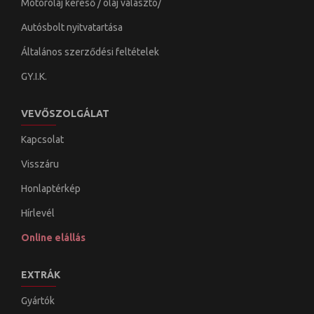
Motorolaj kereső / olaj választó/
Autósbolt nyitvatartása
Általános szerződési feltételek
GY.I.K.
VEVŐSZOLGÁLAT
Kapcsolat
Visszáru
Honlaptérkép
Hírlevél
Online elállás
EXTRÁK
Gyártók