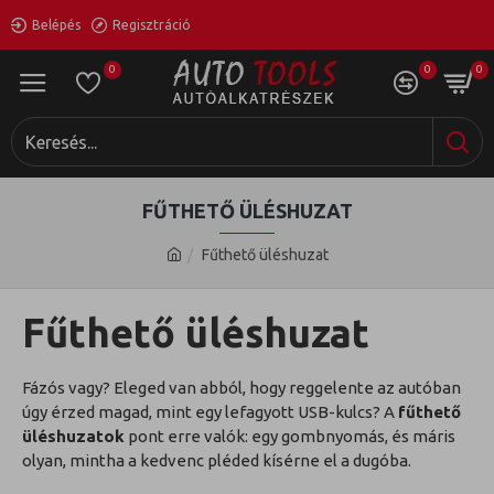
Belépés
Regisztráció
0
0
0
FŰTHETŐ ÜLÉSHUZAT
Fűthető üléshuzat
Fűthető üléshuzat
Fázós vagy? Eleged van abból, hogy reggelente az autóban
úgy érzed magad, mint egy lefagyott USB-kulcs? A
fűthető
üléshuzatok
pont erre valók: egy gombnyomás, és máris
olyan, mintha a kedvenc pléded kísérne el a dugóba.