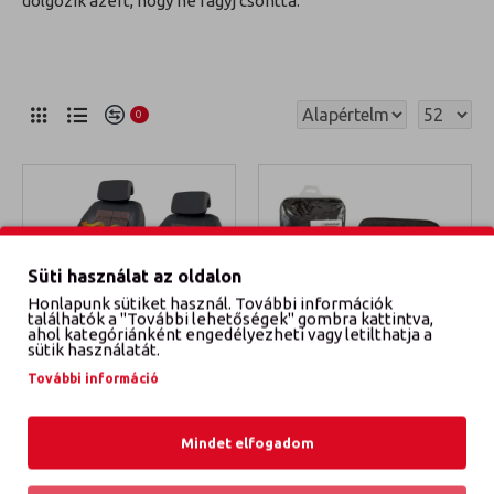
dolgozik azért, hogy ne fagyj csonttá.
0
Süti használat az oldalon
Honlapunk sütiket használ. További információk
találhatók a "További lehetőségek" gombra kattintva,
ahol kategóriánként engedélyezheti vagy letilthatja a
sütik használatát.
További információ
061/098
4Cars
666508
BEÉPÍTHETŐ ÜLÉSFŰTÉS
FŰTHETŐ ÜLÉSVÉDŐ
Mindet elfogadom
SZABÁLYOZHATÓ
15 900 Ft
6 500 Ft