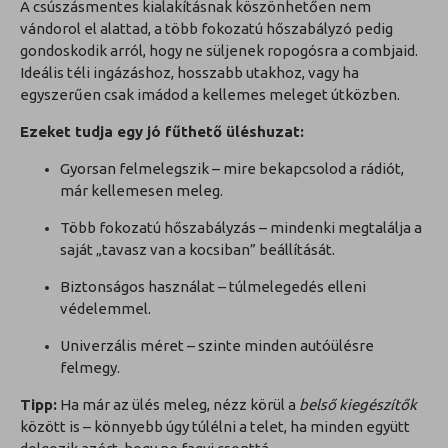
A csúszásmentes kialakításnak köszönhetően nem
vándorol el alattad, a több fokozatú hőszabályzó pedig
gondoskodik arról, hogy ne süljenek ropogósra a combjaid.
Ideális téli ingázáshoz, hosszabb utakhoz, vagy ha
egyszerűen csak imádod a kellemes meleget útközben.
Ezeket tudja egy jó fűthető üléshuzat:
Gyorsan felmelegszik – mire bekapcsolod a rádiót,
már kellemesen meleg.
Több fokozatú hőszabályzás – mindenki megtalálja a
saját „tavasz van a kocsiban” beállítását.
Biztonságos használat – túlmelegedés elleni
védelemmel.
Univerzális méret – szinte minden autóülésre
felmegy.
Tipp:
Ha már az ülés meleg, nézz körül a
belső kiegészítők
között is – könnyebb úgy túlélni a telet, ha minden együtt