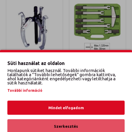
Jonnesway
AE310034
JBM
JBM51122
Süti használat az oldalon
CSAPÁGYLEHÚZÓ CR-VA 3
CSAPÁGYLEHÚZÓ KÉSZLET
Honlapunk sütiket használ. További információk
KAROS 75MM
találhatók a "További lehetőségek" gombra kattintva,
52 696 Ft
ahol kategóriánként engedélyezheti vagy letilthatja a
sütik használatát.
9 188 Ft
További információ
KOSÁRBA TESZEM
KOSÁRBA TESZEM
Mindet elfogadom
Szerkesztés