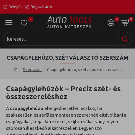
Belépés
Regisztráció
0
0
0
CSAPÁGYLEHÚZÓ, SZÉTVÁLASZTÓ SZERSZÁM
Szerszám
Csapágylehúzó, szétválasztó szerszám
Csapágylehúzók – Precíz szét- és
összeszereléshez
A
csapágylehúzó
elengedhetetlen eszköz, ha
szakszerűen és sérülésmentesen szeretnéd eltávolítani a
csapágyakat, fogaskerekeket, szíjtárcsákat vagy egyéb
szorosan illeszkedő alkatrészeket. Legyen szó
autószerelésről, ipari karbantartásról vagy