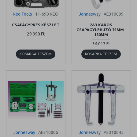
Neo Tools
11-690 NEO
Jonnesway
AE310099
CSAPÁGYPRÉS KÉSZLET
2&3 KAROS
CSAPÁGYLEHÚZÓ 75MM-
29 990 Ft
180MM
34 017 Ft
KOSÁRBA TESZEM
KOSÁRBA TESZEM
Jonnesway
AE310006
Jonnesway
AE310045