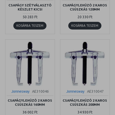
CSAPÁGY SZÉTVÁLASZTÓ
CSAPÁGYLEHÚZÓ 2 KAROS
KÉSZLET KICSI
CSÚSZKÁS 120MM
50 283 Ft
20 330 Ft
KOSÁRBA TESZEM
KOSÁRBA TESZEM
Jonnesway
AE310046
Jonnesway
AE310047
CSAPÁGYLEHÚZÓ 2 KAROS
CSAPÁGYLEHÚZÓ 2 KAROS
CSÚSZKÁS 160MM
CSÚSZKÁS 200MM
36 002 Ft
34 930 Ft