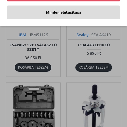
Minden elutasítása
JBM
JBM51125
Sealey
SEA AK419
CSAPÁGY SZÉTVÁLASZTÓ
CSAPÁGYLEHÚZÓ
SZETT
5 890 Ft
36 050 Ft
KOSÁRBA TESZEM
KOSÁRBA TESZEM