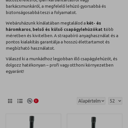
barkácsmunkáról, a megfelelő lehúzó gyorsabbá és
biztonságosabbá teszi a folyamatot.
Webáruházunk kínálatában megtalálod a
két- és
háromkaros
,
belső és külső csapágylehúzókat t
öbb
méretben és kivitelben. A strapabíró anyaghasználat és a
pontos kialakítás garantálja a hosszú élettartamot és
megbízható használatot.
Válaszd ki a munkádhoz legjobban illő csapágylehúzót, és
dolgozz hatékonyan – profi vagy otthoni környezetben
egyaránt!
0