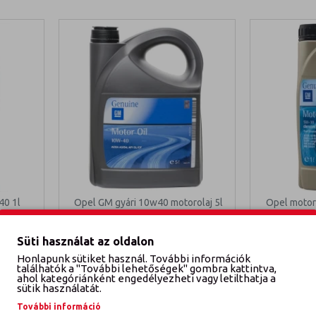
40 1l
Opel GM gyári 10w40 motorolaj 5l
Opel motor
W40 1L
OPEL GM MOTOROLAJ 10W40 5L
OPEL GM
Süti használat az oldalon
12 500 Ft
Honlapunk sütiket használ. További információk
találhatók a "További lehetőségek" gombra kattintva,
ahol kategóriánként engedélyezheti vagy letilthatja a
EM
KOSÁRBA TESZEM
sütik használatát.
További információ