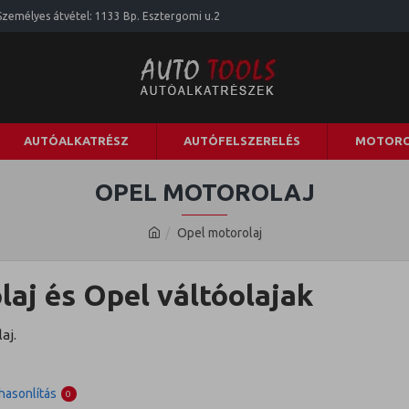
Személyes átvétel: 1133 Bp. Esztergomi u.2
AUTÓALKATRÉSZ
AUTÓFELSZERELÉS
MOTORO
OPEL MOTOROLAJ
Opel motorolaj
aj és Opel váltóolajak
aj.
asonlítás
0