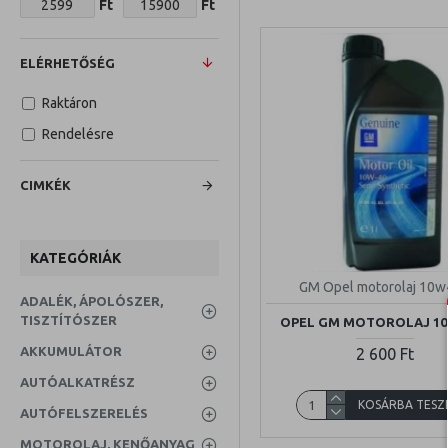
Ft
Ft
ELÉRHETŐSÉG
Raktáron
Rendelésre
CIMKÉK
KATEGÓRIÁK
GM Opel motorolaj 10w
ADALÉK, ÁPOLÓSZER,
TISZTÍTÓSZER
OPEL GM MOTOROLAJ 10
AKKUMULÁTOR
2 600 Ft
AUTÓALKATRÉSZ
KOSÁRBA TESZ
AUTÓFELSZERELÉS
MOTOROLAJ, KENŐANYAG