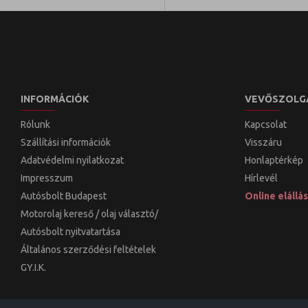
INFORMÁCIÓK
VEVŐSZOLG
Rólunk
Kapcsolat
Szállítási információk
Visszáru
Adatvédelmi nyilatkozat
Honlaptérkép
Impresszum
Hírlevél
Autósbolt Budapest
Online elállás
Motorolaj kereső / olaj választó/
Autósbolt nyitvatartása
Általános szerződési feltételek
GY.I.K.