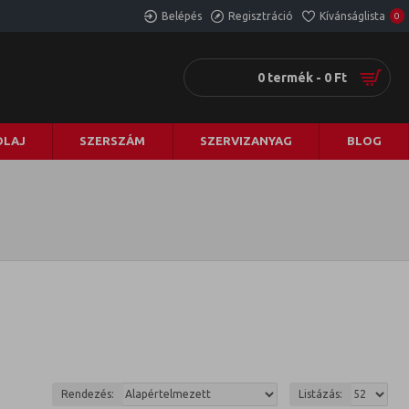
Belépés
Regisztráció
Kívánságlista
0
0 termék - 0 Ft
LAJ
SZERSZÁM
SZERVIZANYAG
BLOG
Rendezés:
Listázás: