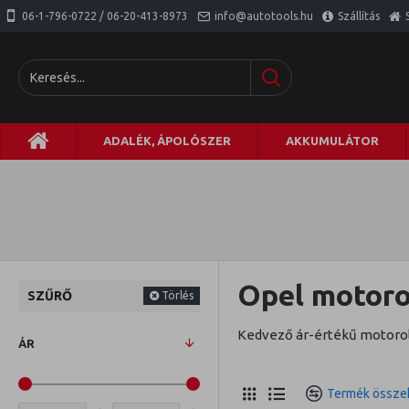
06-1-796-0722 / 06-20-413-8973
info@autotools.hu
Szállítás
ADALÉK, ÁPOLÓSZER
AKKUMULÁTOR
Opel motorol
SZŰRŐ
Törlés
Kedvező ár-értékű motorol
ÁR
Termék összeh