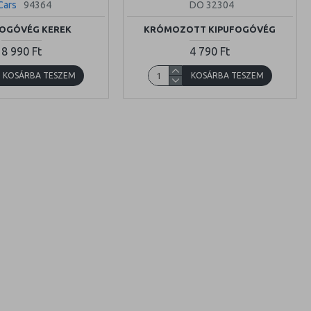
Cars
94364
DO 32304
FOGÓVÉG KEREK
KRÓMOZOTT KIPUFOGÓVÉG
8 990 Ft
4 790 Ft
KOSÁRBA TESZEM
KOSÁRBA TESZEM