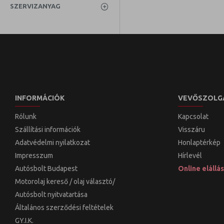
SZERVIZANYAG
INFORMÁCIÓK
VEVŐSZOLG
Rólunk
Kapcsolat
Szállítási információk
Visszáru
Adatvédelmi nyilatkozat
Honlaptérkép
Impresszum
Hírlevél
Autósbolt Budapest
Online elállás
Motorolaj kereső / olaj választó/
Autósbolt nyitvatartása
Általános szerződési feltételek
GY.I.K.