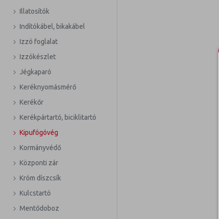
Illatosítók
Indítókábel, bikakábel
Izzó foglalat
Izzókészlet
Jégkaparó
Keréknyomásmérő
Kerékőr
Kerékpártartó, biciklitartó
Kipufógóvég
Kormányvédő
Központi zár
Króm díszcsík
Kulcstartó
Mentődoboz