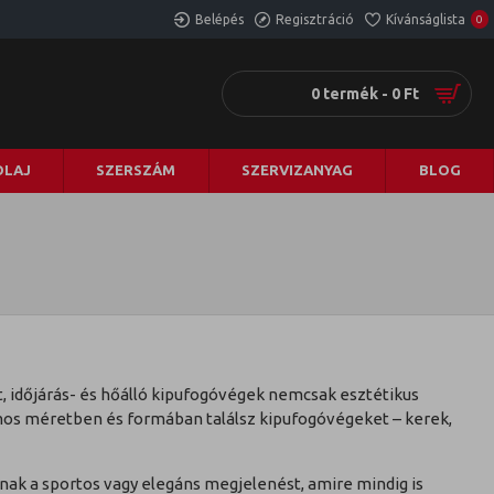
Belépés
Regisztráció
Kívánságlista
0
0 termék - 0 Ft
LAJ
SZERSZÁM
SZERVIZANYAG
BLOG
t, időjárás- és hőálló kipufogóvégek nemcsak esztétikus
os méretben és formában találsz kipufogóvégeket – kerek,
dnak a sportos vagy elegáns megjelenést, amire mindig is