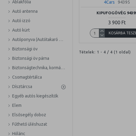
Ablakfólia
4Cars
94395
Autó antenna
KIPUFOGÓVÉG 9439
Autó izzó
3 900 Ft
Autó kürt
KOSÁRBA TESZ
Autóponyva (Autótakaró ponyva)
Biztonsági öv
Tételek: 1 - 4 / 4 (1 oldal)
Biztonsági öv párna
Biztonságtechnika, kormányzár
Csomagtértálca
Dísztárcsa
Egyéb autós kiegészítők
Elem
Elsősegély doboz
Fűthető üléshuzat
Hólánc