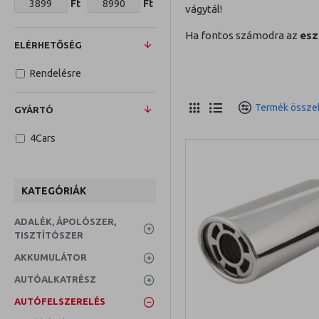
Ft
Ft
vágytál!
Ha fontos számodra az
esz
ELÉRHETŐSÉG
Rendelésre
Termék összeh
GYÁRTÓ
4Cars
KATEGÓRIÁK
ADALÉK, ÁPOLÓSZER,
TISZTÍTÓSZER
AKKUMULÁTOR
AUTÓALKATRÉSZ
AUTÓFELSZERELÉS