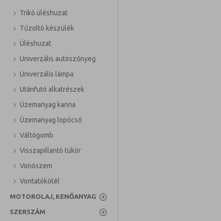
Trikó üléshuzat
Tűzoltó készülék
Üléshuzat
Univerzális autószőnyeg
Univerzális lámpa
Utánfutó alkatrészek
Üzemanyag kanna
Üzemanyag lopócső
Váltógomb
Visszapillantó tükör
Vonószem
Vontatókötél
MOTOROLAJ, KENŐANYAG
SZERSZÁM