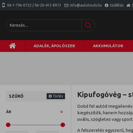
06-1-796-0722 / 06-20-413-8973
info@autotools.hu
Szállítás
ADALÉK, ÁPOLÓSZER
AKKUMULÁTOR
Kipufogóvég – s
SZŰRŐ
Törlés
Dobd fel autód megjelenés
ÁR
kiegészítők, hanem hozzáj
ovális, szögletes vagy sport
A felszerelés egyszerű, heg