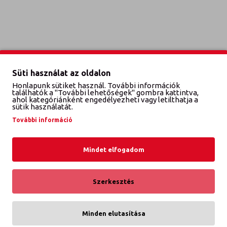
Süti használat az oldalon
Honlapunk sütiket használ. További információk
találhatók a "További lehetőségek" gombra kattintva,
ahol kategóriánként engedélyezheti vagy letilthatja a
sütik használatát.
További információ
Mindet elfogadom
Szerkesztés
Minden elutasítása