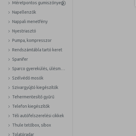
Méretpontos gumiszőnyeg
Napellenzők
Nappali menetfény
Nyestriasztó
Pumpa, kompresszor
Rendszámtábla tartó keret
Spanifer
Sparco gyerekülés, ülésmagasító
Szélvédő mosók
Szivargyújtó kiegészítők
Tehermentesítő gyűrű
Telefon kiegészítők
Téli autófelszerelési cikkek
Thule tetőbox, síbox
Tolatóradar