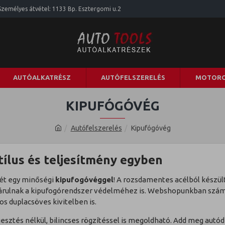
Személyes átvétel: 1133 Bp. Esztergomi u.2
AUTÓALKATRÉSZ
AUTÓFELSZERELÉS
MOTORO
KIPUFÓGÓVÉG
Autófelszerelés
Kipufógóvég
tílus és teljesítmény egyben
ét egy minőségi
kipufogóvéggel
! A rozsdamentes acélból készül
árulnak a kipufogórendszer védelméhez is. Webshopunkban szám
os duplacsöves kivitelben is.
esztés nélkül, bilincses rögzítéssel is megoldható. Add meg autó