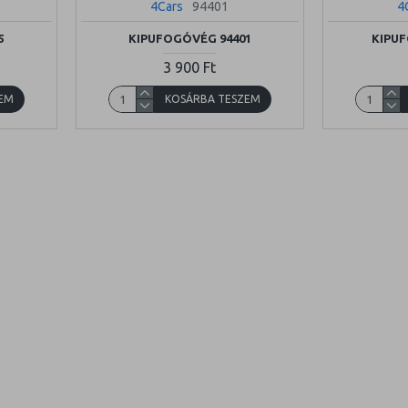
4Cars
94401
4
5
KIPUFOGÓVÉG 94401
KIPU
3 900 Ft
EM
KOSÁRBA TESZEM