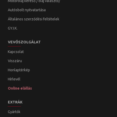
Motorolaj kereső / olaj választó/
Autósbolt nyitvatartása
Általános szerződési feltételek
GY.I.K.
VEVŐSZOLGÁLAT
Kapcsolat
Visszáru
Honlaptérkép
Hírlevél
Online elállás
EXTRÁK
Gyártók