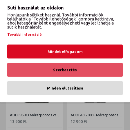
Süti használat az oldalon
Honlapunk sütiket használ. További információk
találhatók a "További lehetőségek" gombra kattintva,
VÉLEMÉNYEK
ahol kategóriánként engedélyezheti vagy letilthatja a
sütik használatát.
További információ
ETTŐL A GYÁRTÓTÓL
EBBŐL A KATEGÓRIÁBÓL
Mindet elfogadom
Szerkesztés
Minden elutasítása
AUDI 96-03 Méretpontos csomagtértálca
AUDI A3 2003- Méretpontos csomagtértálca
13 900 Ft
12 900 Ft