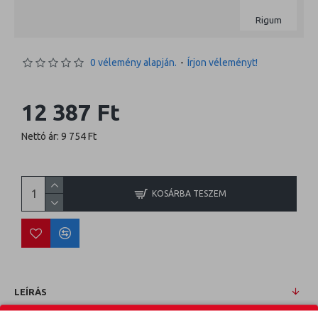
Rigum
0 vélemény alapján.
-
Írjon véleményt!
12 387 Ft
Nettó ár: 9 754 Ft
KOSÁRBA TESZEM
LEÍRÁS
KIA CARENS 02-06 Méretpontos csomagtértálca