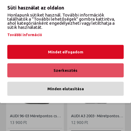
Süti használat az oldalon
Honlapunk sütiket használ. További információk
találhatók a "További lehetőségek" gombra kattintva,
VÉLEMÉNYEK
ahol kategóriánként engedélyezheti vagy letilthatja a
sütik használatát.
További információ
ETTŐL A GYÁRTÓTÓL
EBBŐL A KATEGÓRIÁBÓL
Mindet elfogadom
Szerkesztés
Minden elutasítása
AUDI 96-03 Méretpontos csomagtértálca
AUDI A3 2003- Méretpontos csomagtértálca
13 900 Ft
12 900 Ft