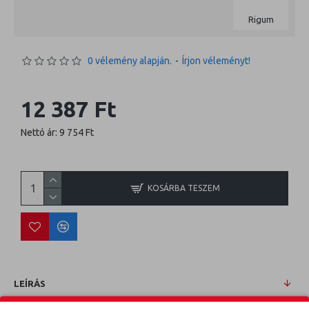
Rigum
0 vélemény alapján.
-
Írjon véleményt!
12 387 Ft
Nettó ár: 9 754 Ft
KOSÁRBA TESZEM
LEÍRÁS
HYUNDAI SANTA FE 00-06 Méretpontos csomagtértálca