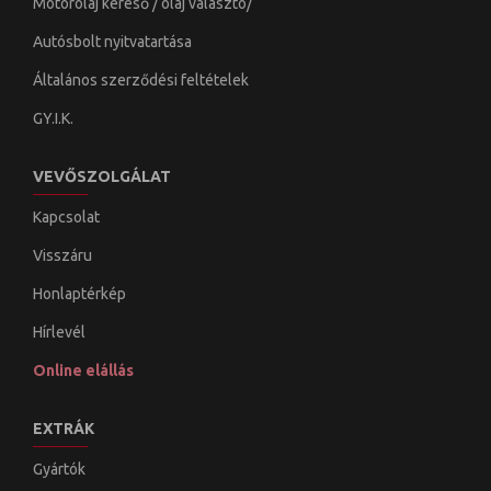
Motorolaj kereső / olaj választó/
Autósbolt nyitvatartása
Általános szerződési feltételek
GY.I.K.
VEVŐSZOLGÁLAT
Kapcsolat
Visszáru
Honlaptérkép
Hírlevél
Online elállás
EXTRÁK
Gyártók