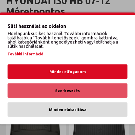
HYUNDAI I30 HB 07-12
Méretpontos
csomagtértálca
Süti használat az oldalon
Honlapunk sütiket használ. További információk
Évjárat: 2007-2012
találhatók a "További lehetőségek" gombra kattintva,
ahol kategóriánként engedélyezheti vagy letilthatja a
sütik használatát.
További információ
VÉLEMÉNYEK
Mindet elfogadom
ETTŐL A GYÁRTÓTÓL
EBBŐL A KATEGÓRIÁBÓL
Szerkesztés
Minden elutasítása