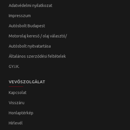
Adatvédelmi nyilatkozat
Impresszum
Autósbolt Budapest
Motorolaj kereső / olaj választó/
Autósbolt nyitvatartása
Általános szerződési feltételek
GY.I.K.
VEVŐSZOLGÁLAT
Kapcsolat
Visszáru
Honlaptérkép
Hírlevél