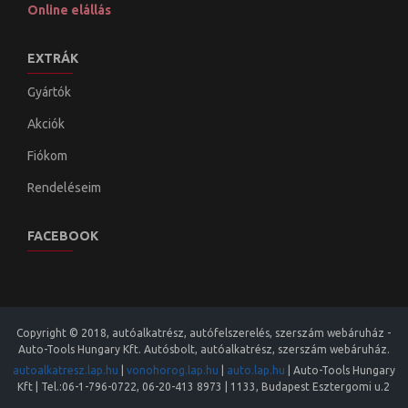
Online elállás
EXTRÁK
Gyártók
Akciók
Fiókom
Rendeléseim
FACEBOOK
Copyright © 2018, autóalkatrész, autófelszerelés, szerszám webáruház -
Auto-Tools Hungary Kft. Autósbolt, autóalkatrész, szerszám webáruház.
autoalkatresz.lap.hu
|
vonohorog.lap.hu
|
auto.lap.hu
|
Auto-Tools Hungary
Kft
| Tel.:
06-1-796-0722
,
06-20-413 8973
|
1133
,
Budapest
Esztergomi u.2