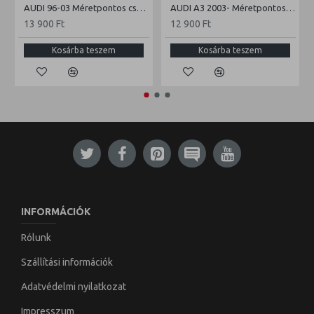
AUDI 96-03 Méretpontos csomagtértálca
AUDI A3 2003- Méretpontos csomagtértálca
13 900 Ft
12 900 Ft
Kosárba teszem
Kosárba teszem
INFORMÁCIÓK
Rólunk
Szállítási információk
Adatvédelmi nyilatkozat
Impresszum