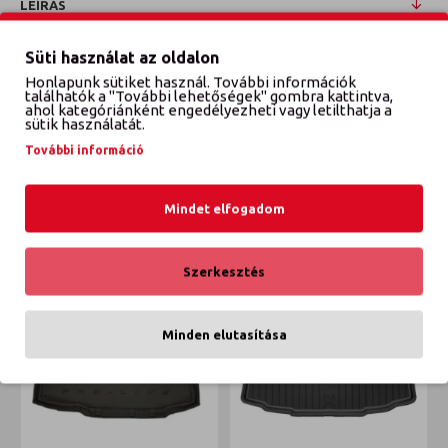
LEÍRÁS
HYUNDAI ACCENT HATCHBACK 00-06 Méretpontos
Süti használat az oldalon
csomagtértálca
Honlapunk sütiket használ. További információk
találhatók a "További lehetőségek" gombra kattintva,
ahol kategóriánként engedélyezheti vagy letilthatja a
sütik használatát.
VÉLEMÉNYEK
További információ
Mindet elfogadom
ETTŐL A GYÁRTÓTÓL
EBBŐL A KATEGÓRIÁBÓL
Szerkesztés
Minden elutasítása