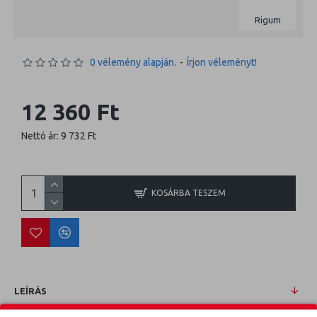
Rigum
0 vélemény alapján.
-
Írjon véleményt!
12 360 Ft
Nettó ár: 9 732 Ft
KOSÁRBA TESZEM
LEÍRÁS
HONDA JAZZ 02-08 Méretpontos csomagtértálca