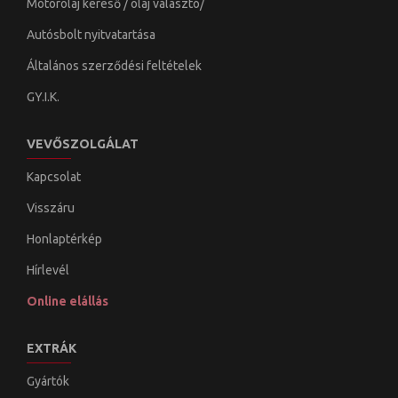
Motorolaj kereső / olaj választó/
Autósbolt nyitvatartása
Általános szerződési feltételek
GY.I.K.
VEVŐSZOLGÁLAT
Kapcsolat
Visszáru
Honlaptérkép
Hírlevél
Online elállás
EXTRÁK
Gyártók