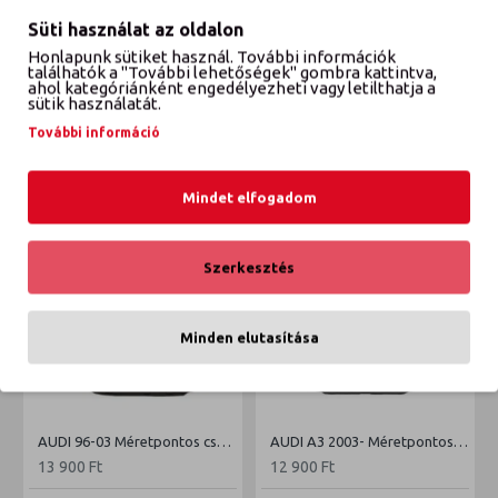
Süti használat az oldalon
Honlapunk sütiket használ. További információk
találhatók a "További lehetőségek" gombra kattintva,
VÉLEMÉNYEK
ahol kategóriánként engedélyezheti vagy letilthatja a
sütik használatát.
További információ
ETTŐL A GYÁRTÓTÓL
EBBŐL A KATEGÓRIÁBÓL
Mindet elfogadom
Szerkesztés
Minden elutasítása
AUDI 96-03 Méretpontos csomagtértálca
AUDI A3 2003- Méretpontos csomagtértálca
13 900 Ft
12 900 Ft