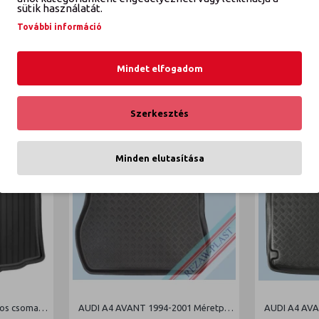
K
sütik használatát.
További információ
pontos csomagtértálca
Mindet elfogadom
Szerkesztés
Minden elutasítása
AUDI A3 2003- Méretpontos csomagtértálca
AUDI A4 AVANT 1994-2001 Méretpontos csomagtértálca