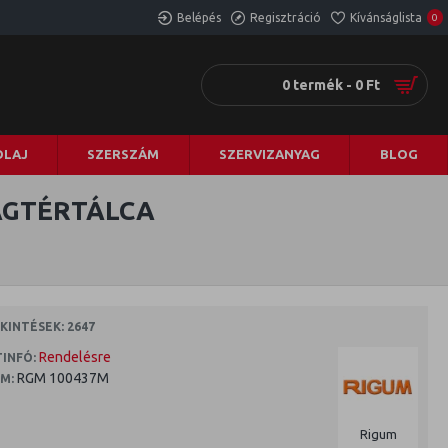
Belépés
Regisztráció
Kívánságlista
0
0 termék - 0 Ft
LAJ
SZERSZÁM
SZERVIZANYAG
BLOG
AGTÉRTÁLCA
INTÉSEK: 2647
Rendelésre
INFÓ:
RGM 100437M
M:
Rigum