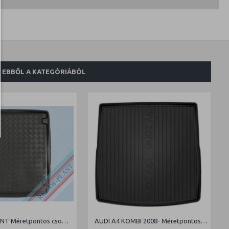
EBBŐL A KATEGÓRIÁBÓL
AUDI A4 AVANT Méretpontos csomagtértálca
AUDI A4 KOMBI 2008- Méretpontos csomagtértálca