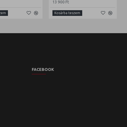
13 900 Ft
szem
Kosárba teszem
FACEBOOK