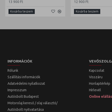
13 900 Ft
12 900 Ft
Kosárba teszem
Kosárba teszem
INFORMÁCIÓK
VEVŐSZOLG
Rólunk
Kapcsolat
Szállítási információk
Visszáru
Adatvédelmi nyilatkozat
Honlaptérkép
Impresszum
Hírlevél
Autósbolt Budapest
Online elállás
Motorolaj kereső / olaj választó/
Autósbolt nyitvatartása