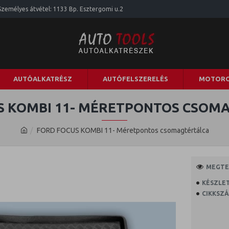
Személyes átvétel: 1133 Bp. Esztergomi u.2
AUTÓALKATRÉSZ
AUTÓFELSZERELÉS
MOTORO
S KOMBI 11- MÉRETPONTOS CSOM
FORD FOCUS KOMBI 11- Méretpontos csomagtértálca
MEGTEK
KÉSZLET
CIKKSZÁ