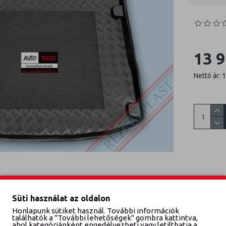
13 9
Nettó ár: 
Süti használat az oldalon
Honlapunk sütiket használ. További információk
találhatók a "További lehetőségek" gombra kattintva,
ahol kategóriánként engedélyezheti vagy letilthatja a