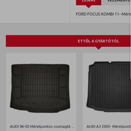
LEÍRÁS
VÉLEMÉNYE
FORD FOCUS KOMBI 11- Méret
ETTŐL A GYÁRTÓTÓL
AUDI 96-03 Méretpontos csomagtértálca