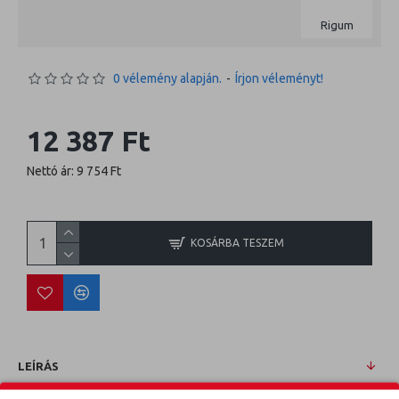
Rigum
0 vélemény alapján.
-
Írjon véleményt!
12 387 Ft
Nettó ár: 9 754 Ft
KOSÁRBA TESZEM
LEÍRÁS
FORD FOCUS KOMBI 05-11 Méretpontos csomagtértálca