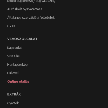
Motorolaj kereső / olaj választó/
Autósbolt nyitvatartása
Általános szerződési feltételek
GY.I.K.
VEVŐSZOLGÁLAT
Kapcsolat
Visszáru
Honlaptérkép
Hírlevél
Online elállás
EXTRÁK
Gyártók