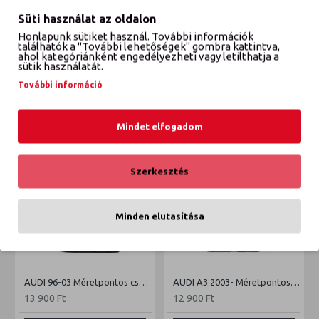
Süti használat az oldalon
Honlapunk sütiket használ. További információk
találhatók a "További lehetőségek" gombra kattintva,
VÉLEMÉNYEK
ahol kategóriánként engedélyezheti vagy letilthatja a
sütik használatát.
További információ
ETTŐL A GYÁRTÓTÓL
EBBŐL A KATEGÓRIÁBÓL
Mindet elfogadom
Szerkesztés
Minden elutasítása
AUDI 96-03 Méretpontos csomagtértálca
AUDI A3 2003- Méretpontos csomagtértálca
13 900 Ft
12 900 Ft