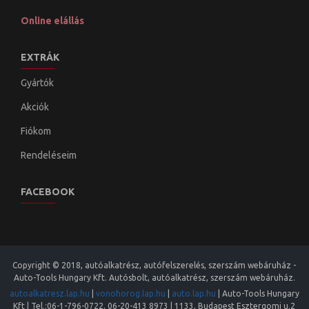
Online elállás
EXTRÁK
Gyártók
Akciók
Fiókom
Rendeléseim
FACEBOOK
Copyright © 2018, autóalkatrész, autófelszerelés, szerszám webáruház -
Auto-Tools Hungary Kft. Autósbolt, autóalkatrész, szerszám webáruház.
autoalkatresz.lap.hu
|
vonohorog.lap.hu
|
auto.lap.hu
|
Auto-Tools Hungary
Kft
| Tel.:
06-1-796-0722
,
06-20-413 8973
|
1133
,
Budapest
Esztergomi u.2