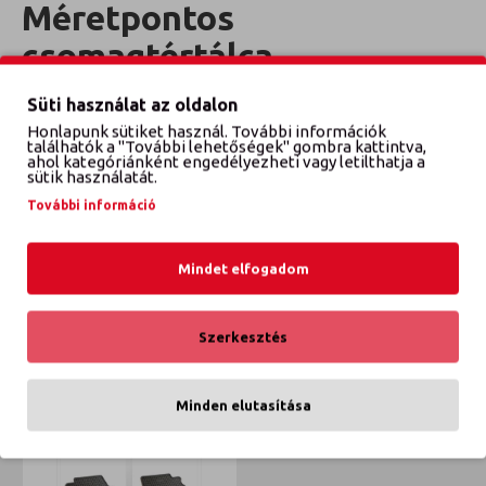
Méretpontos
csomagtértálca
Évjárat: 2003-2010
Süti használat az oldalon
Honlapunk sütiket használ. További információk
találhatók a "További lehetőségek" gombra kattintva,
ahol kategóriánként engedélyezheti vagy letilthatja a
sütik használatát.
VÉLEMÉNYEK
További információ
EZT IS VÁSÁROLTÁK
Mindet elfogadom
ETTŐL A GYÁRTÓTÓL
EBBŐL A KATEGÓRIÁBÓL
Szerkesztés
Minden elutasítása