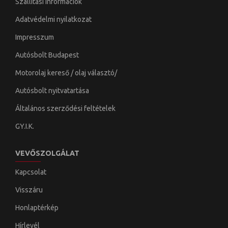
Szállítási információk
Adatvédelmi nyilatkozat
Impresszum
Autósbolt Budapest
Motorolaj kereső / olaj választó/
Autósbolt nyitvatartása
Általános szerződési feltételek
GY.I.K.
VEVŐSZOLGÁLAT
Kapcsolat
Visszáru
Honlaptérkép
Hírlevél