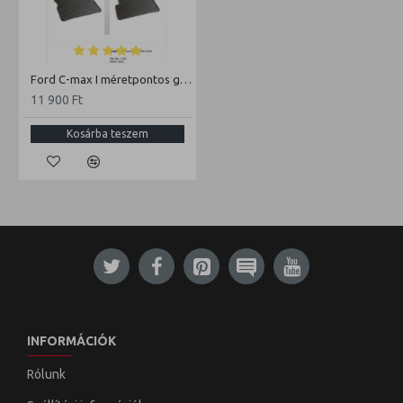
Ford C-max I méretpontos gumiszőnyeg garnitúra
11 900 Ft
Kosárba teszem
INFORMÁCIÓK
Rólunk