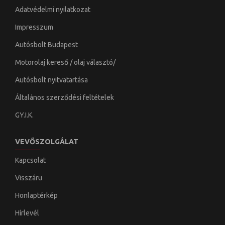
Adatvédelmi nyilatkozat
Impresszum
Autósbolt Budapest
Motorolaj kereső / olaj választó/
Autósbolt nyitvatartása
Általános szerződési feltételek
GY.I.K.
VEVŐSZOLGÁLAT
Kapcsolat
Visszáru
Honlaptérkép
Hírlevél