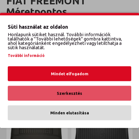
FIAT FREEMONT
Méretpontos
csomagtértálca
Süti használat az oldalon
Honlapunk sütiket használ. További információk
Évjárat: 2011-2016
találhatók a "További lehetőségek" gombra kattintva,
ahol kategóriánként engedélyezheti vagy letilthatja a
sütik használatát.
További információ
VÉLEMÉNYEK
Mindet elfogadom
ETTŐL A GYÁRTÓTÓL
EBBŐL A KATEGÓRIÁBÓL
Szerkesztés
Minden elutasítása