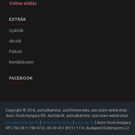
Online elállás
EXTRÁK
Gyártók
Akciók
Fiókom
Rendeléseim
FACEBOOK
Copyright © 2018, autóalkatrész, autófelszerelés, szerszám webáruház -
Auto-Tools Hungary Kft. Autósbolt, autóalkatrész, szerszám webáruház.
autoalkatresz.lap.hu
|
vonohorog.lap.hu
|
auto.lap.hu
|
Auto-Tools Hungary
Kft
| Tel.:
06-1-796-0722
,
06-20-413 8973
|
1133
,
Budapest
Esztergomi u.2