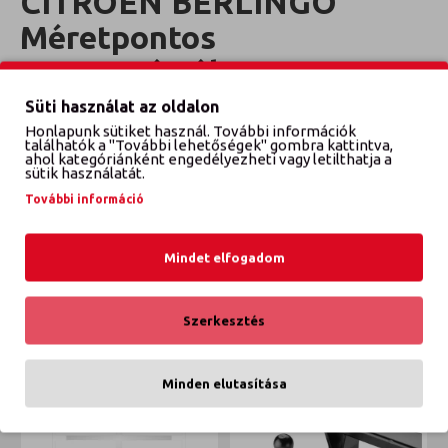
CITROEN BERLINGO
Méretpontos
csomagtértálca
Süti használat az oldalon
Évjárat: 1996-2007
Honlapunk sütiket használ. További információk
találhatók a "További lehetőségek" gombra kattintva,
ahol kategóriánként engedélyezheti vagy letilthatja a
sütik használatát.
VÉLEMÉNYEK
További információ
Mindet elfogadom
KAPCSOLÓDÓ TERMÉKEK
ETTŐL A GYÁRTÓTÓL
EBBŐL A KATEGÓRIÁBÓL
Szerkesztés
Minden elutasítása