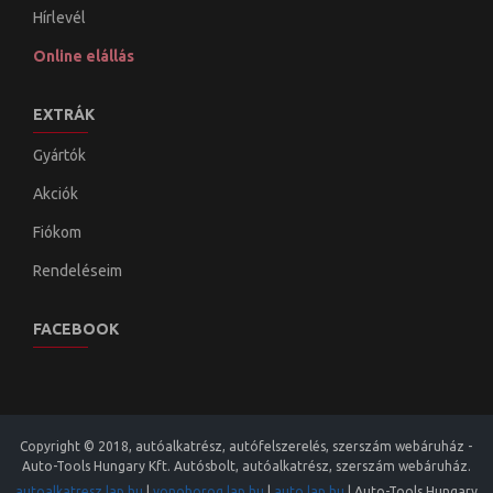
Hírlevél
Online elállás
EXTRÁK
Gyártók
Akciók
Fiókom
Rendeléseim
FACEBOOK
Copyright © 2018, autóalkatrész, autófelszerelés, szerszám webáruház -
Auto-Tools Hungary Kft. Autósbolt, autóalkatrész, szerszám webáruház.
autoalkatresz.lap.hu
|
vonohorog.lap.hu
|
auto.lap.hu
|
Auto-Tools Hungary