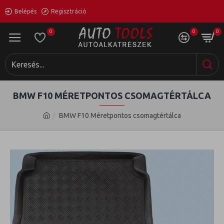
Belépés
Regisztráció
0
0
0
BMW F10 MÉRETPONTOS CSOMAGTÉRTÁLCA
BMW F10 Méretpontos csomagtértálca