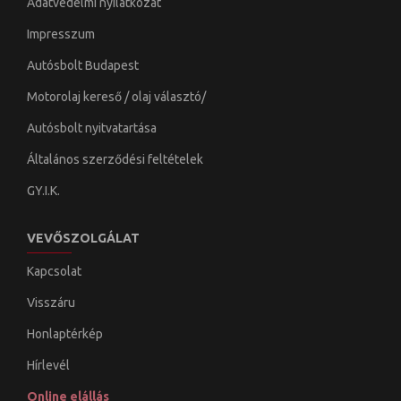
Adatvédelmi nyilatkozat
Impresszum
Autósbolt Budapest
Motorolaj kereső / olaj választó/
Autósbolt nyitvatartása
Általános szerződési feltételek
GY.I.K.
VEVŐSZOLGÁLAT
Kapcsolat
Visszáru
Honlaptérkép
Hírlevél
Online elállás