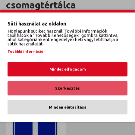
csomagtértálca
Évjárat: 2010-2017
Süti használat az oldalon
Honlapunk sütiket használ. További információk
találhatók a "További lehetőségek" gombra kattintva,
VÉLEMÉNYEK
ahol kategóriánként engedélyezheti vagy letilthatja a
sütik használatát.
További információ
EZT IS VÁSÁROLTÁK
ETTŐL A GYÁRTÓTÓL
Mindet elfogadom
EBBŐL A KATEGÓRIÁBÓL
Szerkesztés
Minden elutasítása