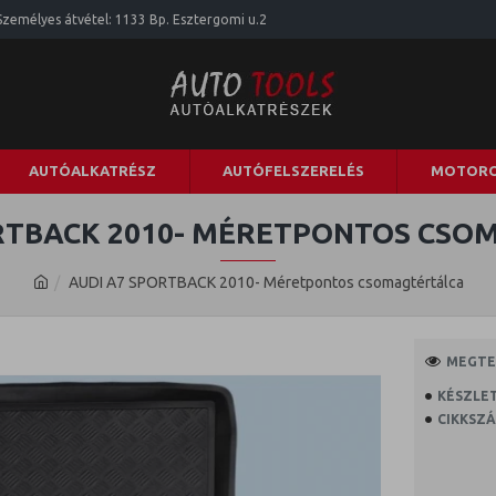
Személyes átvétel: 1133 Bp. Esztergomi u.2
AUTÓALKATRÉSZ
AUTÓFELSZERELÉS
MOTORO
ORTBACK 2010- MÉRETPONTOS CSO
AUDI A7 SPORTBACK 2010- Méretpontos csomagtértálca
MEGTEK
KÉSZLET
CIKKSZÁ