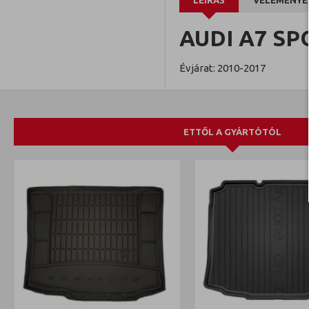
LEÍRÁS
VÉLEMÉNYE
AUDI A7 SP
Évjárat: 2010-2017
ETTŐL A GYÁRTÓTÓL