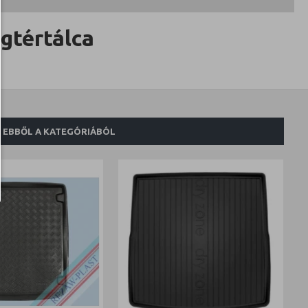
tértálca
EBBŐL A KATEGÓRIÁBÓL