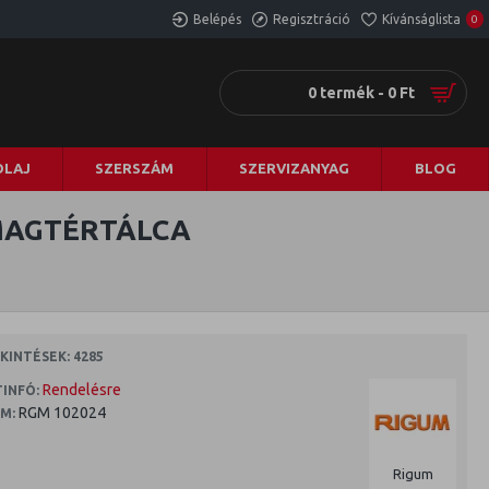
Belépés
Regisztráció
Kívánságlista
0
0 termék - 0 Ft
LAJ
SZERSZÁM
SZERVIZANYAG
BLOG
MAGTÉRTÁLCA
INTÉSEK: 4285
Rendelésre
INFÓ:
RGM 102024
M:
Rigum