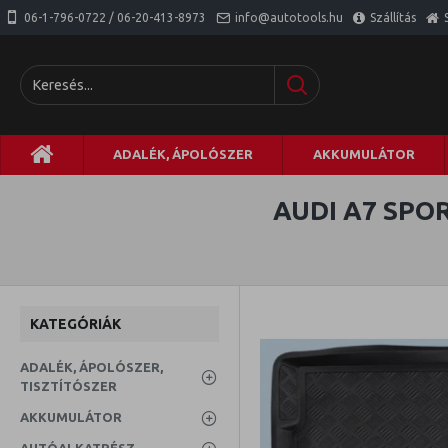
06-1-796-0722 / 06-20-413-8973
info@autotools.hu
Szállítás
ADALÉK, ÁPOLÓSZER
AKKUMULÁTOR
AUDI A7 SP
KATEGÓRIÁK
ADALÉK, ÁPOLÓSZER,
TISZTÍTÓSZER
AKKUMULÁTOR