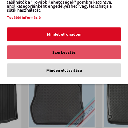
K
találhatók a "További lehetőségek" gombra kattintva,
ahol kategóriánként engedélyezheti vagy letilthatja a
sütik használatát.
ORTBACK Méretpontos csomag
További információ
Mindet elfogadom
Szerkesztés
Minden elutasítása