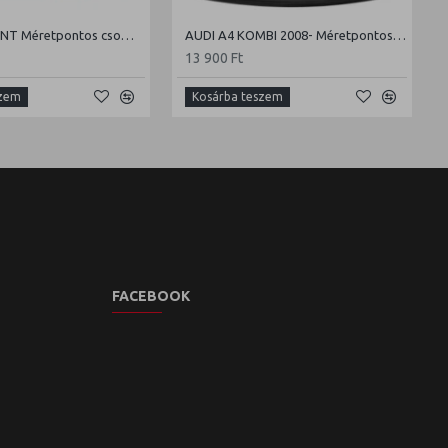
AUDI A4 AVANT Méretpontos csomagtértálca
AUDI A4 KOMBI 2008- Méretpontos csomagtértálca
13 900 Ft
szem
Kosárba teszem
FACEBOOK