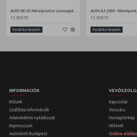
AUDI 96-03 Méretpontos csomagtértálca
13 900 Ft
12 900 Ft
Kosárba teszem
Kosárba teszem
INFORMÁCIÓK
VEVŐSZOLG
Rólunk
Kapcsolat
Szállítási információk
Visszáru
Adatvédelmi nyilatkozat
Honlaptérkép
Impresszum
Hírlevél
Autósbolt Budapest
Online elállás