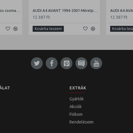
AUDI A3 2003- Méretpontos csomagtértálca
AUDI A4 AVANT 1994-2001 Méretpontos csomagtértálca
12 387 Ft
12 387 Ft
Kosárba teszem
Kosárba te
ÁLAT
EXTRÁK
Gyártók
Akciók
Fiókom
Rendeléseim