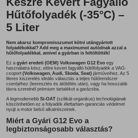
Készre Kevert Fagyálló
Hűtőfolyadék (-35°C) –
5 Liter
Nem akarsz kompromisszumot kötni utángyártott
folyadékokkal? Add meg a maximumot autódnak azzal a
hűtőfolyadékkal, amivel a gyárban is feltöltötték!
Ez a
gyári eredeti (OEM) Volkswagen G12 Evo
egy
használatra kész, előre kevert fagyálló hűtőfolyadék a VAG-
csoport
(Volkswagen, Audi, Skoda, Seat)
járműveihez. Az 5
literes kiszerelés ideális választás a teljes hűtőrendszer
cseréjéhez (leeresztés és átöblítés után), vagy ha hosszabb
távra szeretnél prémium tartalékot a garázsba.
A legmodernebb
Si-OAT
(szilikát-organikus) technológiának
köszönhetően ez a folyadék élettartam-garanciás védelmet
nyújt a motor belső alkatrészeinek.
Miért a Gyári G12 Evo a
legbiztonságosabb választás?