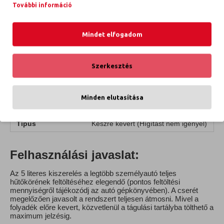
PARAMÉTER
RÉSZLETEK
További információ
Kiszerelés /
5 liter
Térfogat
Mindet elfogadom
Volkswagen AG (Gyári eredeti
Gyártó
alkatrész)
Szín
Lila / Rózsaszín
Szerkesztés
Fagyáspont
-35 °C
Minden elutasítása
Gyári VAG
VW TL 774 L (G12 Evo)
szabvány
Típus
Készre kevert (Hígítást nem igényel)
Felhasználási javaslat:
Az 5 literes kiszerelés a legtöbb személyautó teljes
hűtőkörének feltöltéséhez elegendő (pontos feltöltési
mennyiségről tájékozódj az autó gépkönyvében). A cserét
megelőzően javasolt a rendszert teljesen átmosni. Mivel a
folyadék előre kevert, közvetlenül a tágulási tartályba tölthető a
maximum jelzésig.