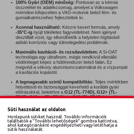
100% Gyári (OEM) minőség:
Pontosan az a kémiai
összetétel és adalékcsomag, amelyet a Volkswagen
mérnökei kifejezetten a VAG-motorok belső fém- és
gumialkatrészeihez fejlesztettek ki.
Azonnal használható:
Készre kevert formula, amely
-35°C-ig
nyújt tökéletes fagyvédelmet. Nem igényel
desztillált vizet, így elkerülhetők a helytelen hígításból
adódó korróziós vagy túlmelegedési problémák.
Maximális kavitáció- és rozsdavédelem:
A Si-OAT
technológia egy ultrafinom, mégis rendkívül ellenálló
védőréteget képez a hűtőrendszer belső falán. Ez
megvédi a vékony alumíniumcsatornákat és a vízpumpát
a kavitációs kopástól.
A legmagasabb szintű kompatibilitás:
Teljes mértékben
helyettesíti és biztonsággal keverhető a korábbi gyári
előírásokkal, beleértve a
G12 (TL-774D), G12+ (TL-
774F), G12++ (TL-774G)
és
G13 (TL-774J)
folyadékokat
is.
Süti használat az oldalon
Műszaki adatok és gyári
Honlapunk sütiket használ. További információk
jóváhagyások:
találhatók a "További lehetőségek" gombra kattintva,
ahol kategóriánként engedélyezheti vagy letilthatja a
sütik használatát.