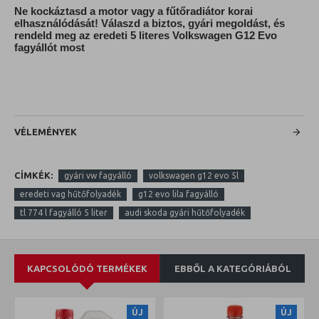
Ne kockáztasd a motor vagy a fűtőradiátor korai
elhasználódását! Válaszd a biztos, gyári megoldást, és
rendeld meg az eredeti 5 literes Volkswagen G12 Evo
fagyállót most
VÉLEMÉNYEK
CÍMKÉK:
gyári vw fagyálló
volkswagen g12 evo 5l
eredeti vag hűtőfolyadék
g12 evo lila fagyálló
tl 774 l fagyálló 5 liter
audi skoda gyári hűtőfolyadék
KAPCSOLÓDÓ TERMÉKEK
EBBŐL A KATEGÓRIÁBÓL
ÚJ
ÚJ