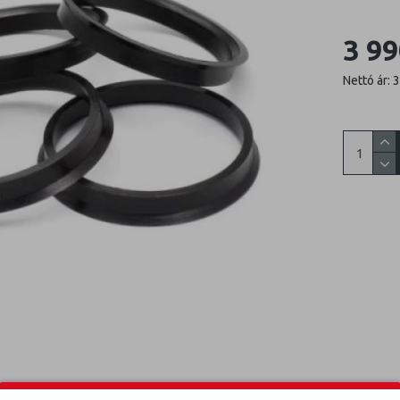
3 99
Nettó ár: 