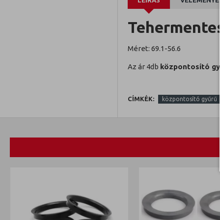
LEÍRÁS
VÉLEMÉNYE
Tehermentes
Méret: 69.1-56.6
Az ár 4db
központosító gy
CÍMKÉK:
központosító gyűrű