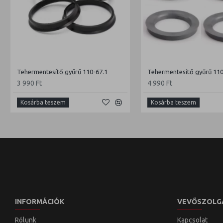
Tehermentesítő gyűrű 110-67.1
Tehermentesítő gyűrű 110
3 990 Ft
4 990 Ft
Kosárba teszem
Kosárba teszem
INFORMÁCIÓK
VEVŐSZOLG
Rólunk
Kapcsolat