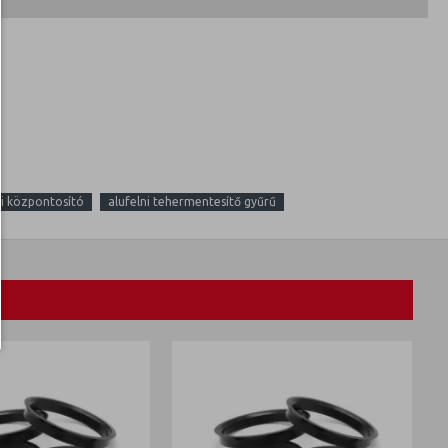
ni központosító
alufelni tehermentesítő gyűrű