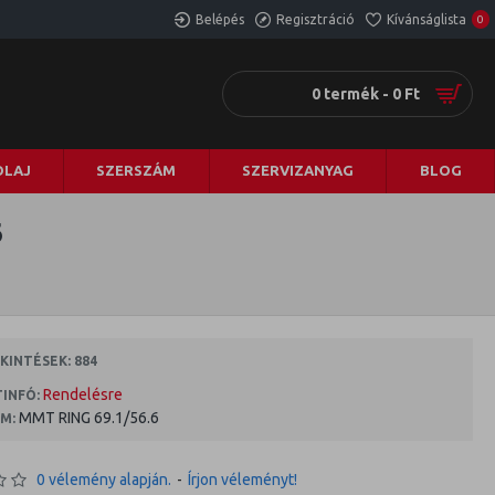
Belépés
Regisztráció
Kívánságlista
0
0 termék - 0 Ft
LAJ
SZERSZÁM
SZERVIZANYAG
BLOG
6
INTÉSEK: 884
Rendelésre
INFÓ:
MMT RING 69.1/56.6
M:
0 vélemény alapján.
-
Írjon véleményt!