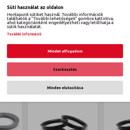
K
Süti használat az oldalon
ítő gyűrű
Honlapunk sütiket használ. További információk
találhatók a "További lehetőségek" gombra kattintva,
ahol kategóriánként engedélyezheti vagy letilthatja a
sütik használatát.
További információ
űrű
re vonatkozik!
Mindet elfogadom
tehermentesítő
felni tehermentesítő
alufelni tehermentesítő
fel
Szerkesztés
EBBŐL A KATEGÓRIÁBÓL
Minden elutasítása