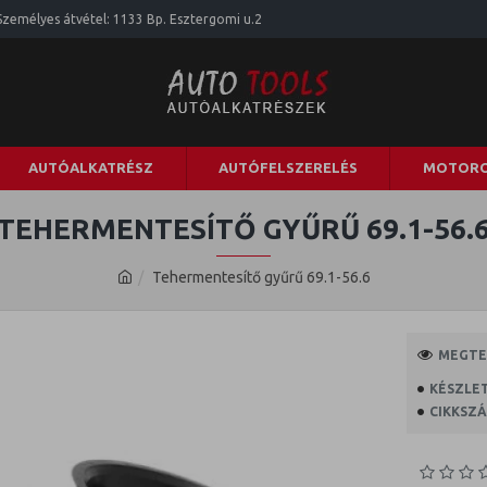
Személyes átvétel: 1133 Bp. Esztergomi u.2
AUTÓALKATRÉSZ
AUTÓFELSZERELÉS
MOTORO
TEHERMENTESÍTŐ GYŰRŰ 69.1-56.
Tehermentesítő gyűrű 69.1-56.6
MEGTEK
KÉSZLET
CIKKSZÁ