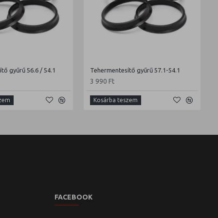
tő gyűrű 56.6 / 54.1
Tehermentesítő gyűrű 57.1-54.1
3 990 Ft
szem
Kosárba teszem
FACEBOOK