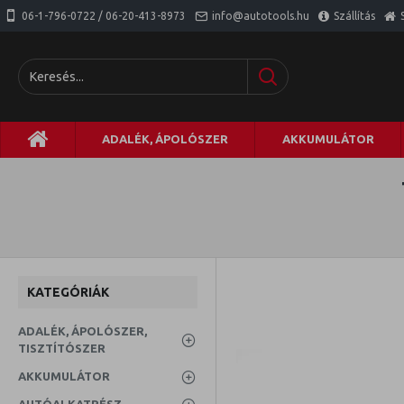
06-1-796-0722 / 06-20-413-8973
info@autotools.hu
Szállítás
ADALÉK, ÁPOLÓSZER
AKKUMULÁTOR
KATEGÓRIÁK
ADALÉK, ÁPOLÓSZER,
TISZTÍTÓSZER
AKKUMULÁTOR