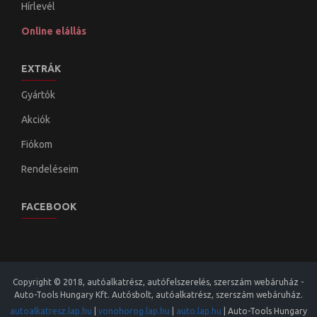
Hírlevél
Online elállás
EXTRÁK
Gyártók
Akciók
Fiókom
Rendeléseim
FACEBOOK
Copyright © 2018, autóalkatrész, autófelszerelés, szerszám webáruház -
Auto-Tools Hungary Kft. Autósbolt, autóalkatrész, szerszám webáruház.
autoalkatresz.lap.hu
|
vonohorog.lap.hu
|
auto.lap.hu
|
Auto-Tools Hungary