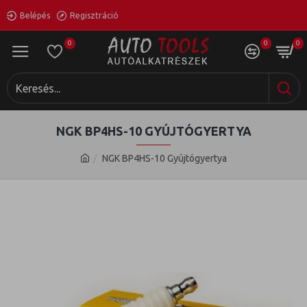
Belépés
Regisztráció
0
0
0
NGK BP4HS-10 GYÚJTÓGYERTYA
NGK BP4HS-10 Gyújtógyertya