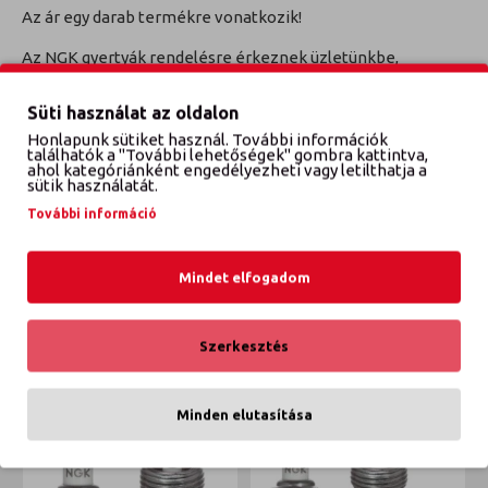
Az ár egy darab termékre vonatkozik!
Az NGK gyertyák rendelésre érkeznek üzletünkbe,
jellemzően 4 órán belül, külföldi készlet esetén a
következő munkanapon.
Süti használat az oldalon
Honlapunk sütiket használ. További információk
TECDOC Cikkszám: 5011
találhatók a "További lehetőségek" gombra kattintva,
ahol kategóriánként engedélyezheti vagy letilthatja a
sütik használatát.
További információ
VÉLEMÉNYEK
Mindet elfogadom
ETTŐL A GYÁRTÓTÓL
EBBŐL A KATEGÓRIÁBÓL
Szerkesztés
Minden elutasítása