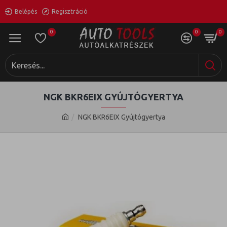
Belépés
Regisztráció
0
0
0
NGK BKR6EIX GYÚJTÓGYERTYA
NGK BKR6EIX Gyújtógyertya