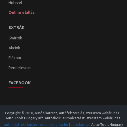
Hírlevél
Online elállás
EXTRÁK
Gyártók
Akciók
Fiókom
Rendeléseim
FACEBOOK
Copyright © 2018, autóalkatrész, autófelszerelés, szerszám webáruház -
Auto-Tools Hungary Kft. Autósbolt, autóalkatrész, szerszám webáruház.
autoalkatresz.lap.hu
|
vonohorog.lap.hu
|
auto.lap.hu
|
Auto-Tools Hungary