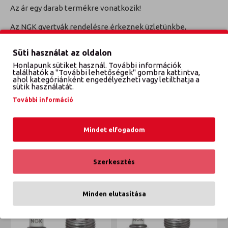
Az ár egy darab termékre vonatkozik!
Az NGK gyertyák rendelésre érkeznek üzletünkbe,
jellemzően 4 órán belül, külföldi készlet esetén a
következő munkanapon.
Süti használat az oldalon
Honlapunk sütiket használ. További információk
TECDOC Cikkszám: 6418
találhatók a "További lehetőségek" gombra kattintva,
ahol kategóriánként engedélyezheti vagy letilthatja a
sütik használatát.
További információ
VÉLEMÉNYEK
Mindet elfogadom
ETTŐL A GYÁRTÓTÓL
EBBŐL A KATEGÓRIÁBÓL
Szerkesztés
Minden elutasítása