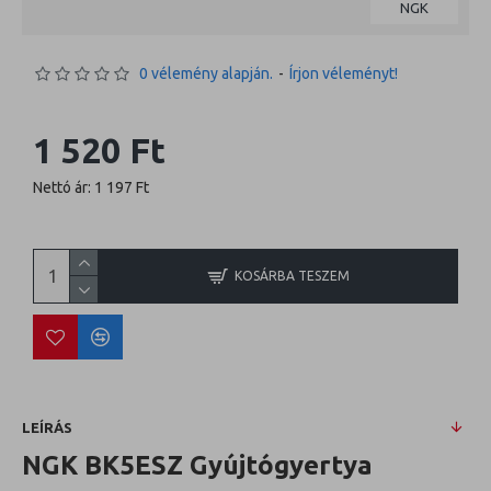
NGK
0 vélemény alapján.
-
Írjon véleményt!
1 520 Ft
Nettó ár: 1 197 Ft
KOSÁRBA TESZEM
LEÍRÁS
NGK BK5ESZ Gyújtógyertya