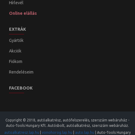
Hírlevél
Online elállás
EXTRÁK
Gyártók
Akciók
Fiókom
Rendeléseim
FACEBOOK
Copyright © 2018, autóalkatrész, autófelszerelés, szerszám webáruház -
Auto-Tools Hungary Kft. Autósbolt, autóalkatrész, szerszám webáruház.
autoalkatresz.lap.hu
|
vonohorog.lap.hu
|
auto.lap.hu
|
Auto-Tools Hungary