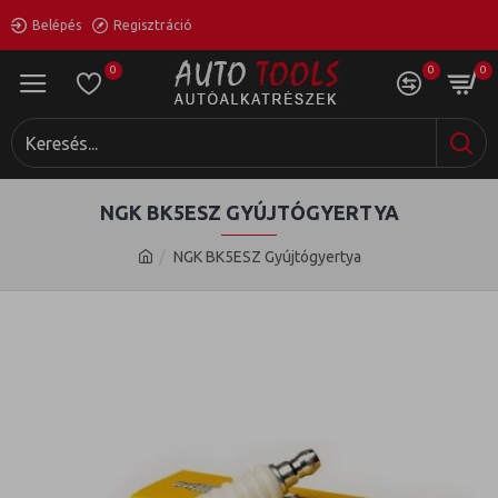
Belépés
Regisztráció
0
0
0
NGK BK5ESZ GYÚJTÓGYERTYA
NGK BK5ESZ Gyújtógyertya