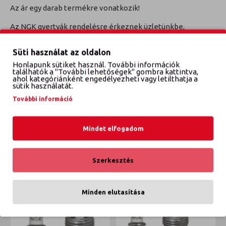
Az ár egy darab termékre vonatkozik!
Az NGK gyertyák rendelésre érkeznek üzletünkbe,
jellemzően 4 órán belül, külföldi készlet esetén a
következő munkanapon.
Süti használat az oldalon
Honlapunk sütiket használ. További információk
TECDOC Cikkszám: 5675
találhatók a "További lehetőségek" gombra kattintva,
ahol kategóriánként engedélyezheti vagy letilthatja a
sütik használatát.
További információ
VÉLEMÉNYEK
Mindet elfogadom
ETTŐL A GYÁRTÓTÓL
EBBŐL A KATEGÓRIÁBÓL
Szerkesztés
Minden elutasítása