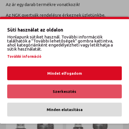
Az ár egy darab termékre vonatkozik!
Az NGK gyertyák rendelésre érkeznek üzletünkbe,
jellemzően 4 órán belül, külföldi készlet esetén a
következő munkanapon.
Süti használat az oldalon
Honlapunk sütiket használ. További információk
TECDOC Cikkszám: 2056
találhatók a "További lehetőségek" gombra kattintva,
ahol kategóriánként engedélyezheti vagy letilthatja a
sütik használatát.
További információ
VÉLEMÉNYEK
Mindet elfogadom
ETTŐL A GYÁRTÓTÓL
EBBŐL A KATEGÓRIÁBÓL
Szerkesztés
Minden elutasítása