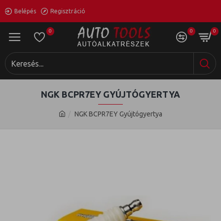
Belépés
Regisztráció
0
0
0
NGK BCPR7EY GYÚJTÓGYERTYA
NGK BCPR7EY Gyújtógyertya