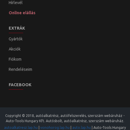
Hírlevél
Online elállás
EXTRÁK
Gyártók
Akciók
Fiókom
Rendeléseim
FACEBOOK
Copyright © 2018, autóalkatrész, autófelszerelés, szerszám webáruház -
Auto-Tools Hungary Kft. Autósbolt, autóalkatrész, szerszám webáruház.
autoalkatresz.lap.hu
|
vonohorog.lap.hu
|
auto.lap.hu
|
Auto-Tools Hungary