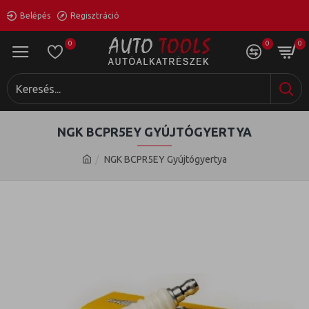
Belépés
Regisztráció
0
0
0
NGK BCPR5EY GYÚJTÓGYERTYA
NGK BCPR5EY Gyújtógyertya