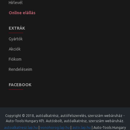
Hírlevél
Online elállás
EXTRÁK
Gyártók
Akciók
Fiókom
Rendeléseim
FACEBOOK
Copyright © 2018, autóalkatrész, autófelszerelés, szerszám webáruház -
Auto-Tools Hungary Kft. Autósbolt, autóalkatrész, szerszám webáruház.
autoalkatresz.lap.hu
|
vonohorog.lap.hu
|
auto.lap.hu
|
Auto-Tools Hungary