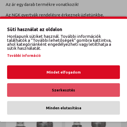
Az ár egy darab termékre vonatkozik!
Az NGK gyertyák rendelésre érkeznek üzletünkbe,
jellemzően 4 órán belül, külföldi készlet esetén a
következő munkanapon.
Süti használat az oldalon
Honlapunk sütiket használ. További információk
TECDOC Cikkszám: 1266
találhatók a "További lehetőségek" gombra kattintva,
ahol kategóriánként engedélyezheti vagy letilthatja a
sütik használatát.
További információ
VÉLEMÉNYEK
Mindet elfogadom
ETTŐL A GYÁRTÓTÓL
EBBŐL A KATEGÓRIÁBÓL
Szerkesztés
Minden elutasítása