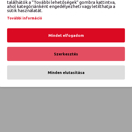
K
találhatók a "További lehetőségek" gombra kattintva,
ahol kategóriánként engedélyezheti vagy letilthatja a
sütik használatát.
GH méretpontos gumiszőnyeg g
További információ
Mindet elfogadom
Szerkesztés
ETTŐL A GYÁRTÓTÓL
Minden elutasítása