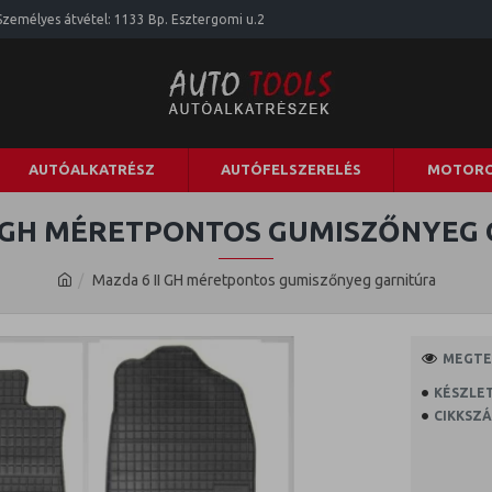
Személyes átvétel: 1133 Bp. Esztergomi u.2
AUTÓALKATRÉSZ
AUTÓFELSZERELÉS
MOTORO
I GH MÉRETPONTOS GUMISZŐNYEG
Mazda 6 II GH méretpontos gumiszőnyeg garnitúra
MEGTEK
KÉSZLET
CIKKSZÁ