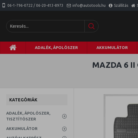
06-1-796-0722 / 06-20-413-8973
info@autotools.hu
Szállítás
ADALÉK, ÁPOLÓSZER
AKKUMULÁTOR
MAZDA 6 I
KATEGÓRIÁK
ADALÉK, ÁPOLÓSZER,
TISZTÍTÓSZER
AKKUMULÁTOR