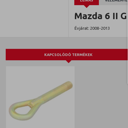
LEÍRÁS
VÉLEMÉNYE
Mazda 6 II 
Évjárat: 2008-2013
KAPCSOLÓDÓ TERMÉKEK