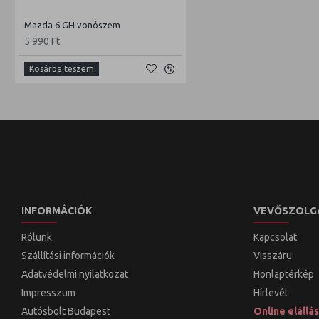
Mazda 6 GH vonószem
5 990 Ft
Kosárba teszem
INFORMÁCIÓK
VEVŐSZOLG
Rólunk
Kapcsolat
Szállítási információk
Visszáru
Adatvédelmi nyilatkozat
Honlaptérkép
Impresszum
Hírlevél
Autósbolt Budapest
Online elállás