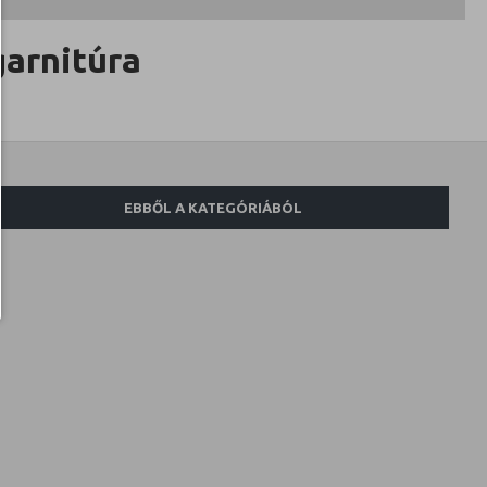
arnitúra
EBBŐL A KATEGÓRIÁBÓL