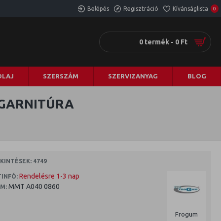
Belépés
Regisztráció
Kívánságlista
0
0 termék - 0 Ft
LAJ
SZERSZÁM
SZERVIZANYAG
BLOG
 GARNITÚRA
INTÉSEK: 4749
Rendelésre 1-3 nap
INFÓ:
MMT A040 0860
M:
Frogum