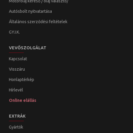
Motorolaj kereső / olaj választó/
Autósbolt nyitvatartása
Általános szerződési feltételek
GY.I.K.
VEVŐSZOLGÁLAT
Kapcsolat
Visszáru
Honlaptérkép
Hírlevél
Online elállás
EXTRÁK
Gyártók