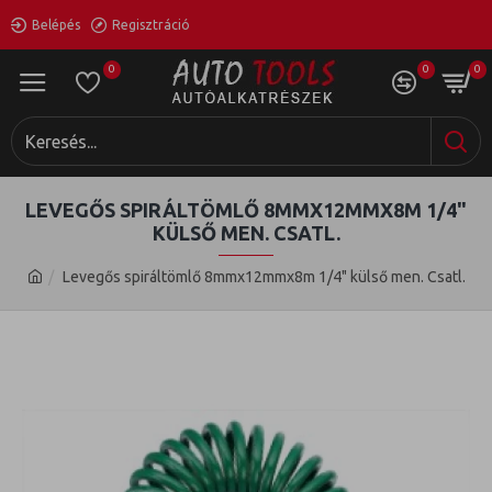
Belépés
Regisztráció
0
0
0
LEVEGŐS SPIRÁLTÖMLŐ 8MMX12MMX8M 1/4"
KÜLSŐ MEN. CSATL.
Levegős spiráltömlő 8mmx12mmx8m 1/4" külső men. Csatl.