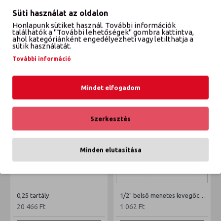
Süti használat az oldalon
Honlapunk sütiket használ. További információk
találhatók a "További lehetőségek" gombra kattintva,
VÉLEMÉNYEK
ahol kategóriánként engedélyezheti vagy letilthatja a
sütik használatát.
További információ
ETTŐL A GYÁRTÓTÓL
EBBŐL A KATEGÓRIÁBÓL
Mindet elfogadom
Szerkesztés
Minden elutasítása
0,25 tartály
1/2" belső menetes levegőcsatlakozó
20 466 Ft
1 062 Ft