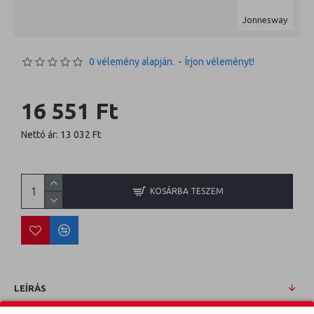
Jonnesway
0 vélemény alapján.
-
Írjon véleményt!
16 551 Ft
Nettó ár: 13 032 Ft
KOSÁRBA TESZEM
LEÍRÁS
Levegős spiráltömlő 8mmx12mmx8m 1/4" külső men. Csatl.